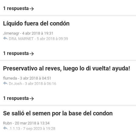
1 respuesta
Líquido fuera del condón
Jimenagr
-
4 abr 2018 à 19:31
DRA. MARNET
-
5 abr 2018 à 09:39
1 respuesta
Preservativo al reves, luego lo di vuelta! ayuda!
flumeda
-
3 abr 2018 à 04:51
Dr.Josh
-
3 abr 2018 à 06:16
1 respuesta
Se salió el semen por la base del condon
Rubn
-
20 mar 2018 à 13:34
.1.1.13
-
7 sep 2023 à 19:28