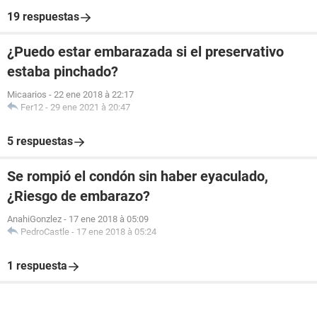
19 respuestas
¿Puedo estar embarazada si el preservativo
estaba pinchado?
Micaarios
-
22 ene 2018 à 22:17
Fer12
-
29 ene 2021 à 20:47
5 respuestas
Se rompió el condón sin haber eyaculado,
¿Riesgo de embarazo?
AnahiGonzlez
-
17 ene 2018 à 05:09
PedroCastle
-
17 ene 2018 à 05:24
1 respuesta