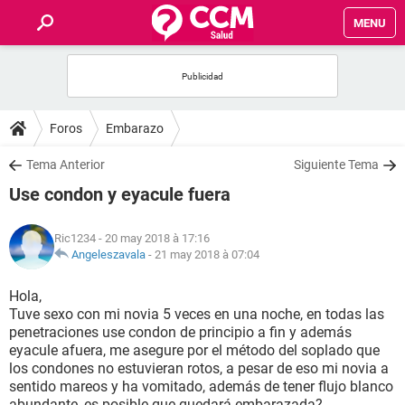
MENU
INICIO
FORUMS
Foros
Embarazo
SALUD
Tema Anterior
Siguiente Tema
Use condon y eyacule fuera
FAMILIA
Ric1234
- 20 may 2018 à 17:16
NUTRICIÓN
Angeleszavala
-
21 may 2018 à 07:04
Hola,
BIENESTAR
Tuve sexo con mi novia 5 veces en una noche, en todas las
penetraciones use condon de principio a fin y además
SEXUALIDAD
eyacule afuera, me asegure por el método del soplado que
los condones no estuvieran rotos, a pesar de eso mi novia a
sentido mareos y ha vomitado, además de tener flujo blanco
GLOSARIO
abundante, es posible que quedará embarazada?