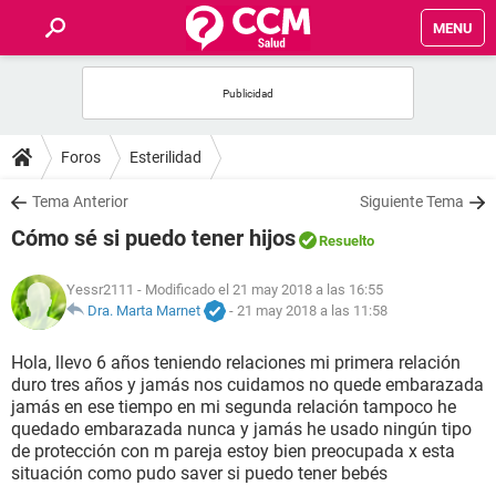
MENU
INICIO
FOROS
Foros
Esterilidad
SALUD
Tema Anterior
Siguiente Tema
Cómo sé si puedo tener hijos
Resuelto
FAMILIA
Yessr2111
- Modificado el 21 may 2018 a las 16:55
NUTRICIÓN
Dra. Marta Marnet
-
21 may 2018 a las 11:58
Hola, llevo 6 años teniendo relaciones mi primera relación
BIENESTAR
duro tres años y jamás nos cuidamos no quede embarazada
jamás en ese tiempo en mi segunda relación tampoco he
SEXUALIDAD
quedado embarazada nunca y jamás he usado ningún tipo
de protección con m pareja estoy bien preocupada x esta
situación como pudo saver si puedo tener bebés
GLOSARIO