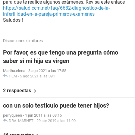
para que te realice algunos exámenes. Revisa este enlace
https://salud.ccm.net/faq/6682-diagnostico-de-la-
infertilidad-en-la-pareja-primeros-examenes
Saludos !
Discusiones similares
Por favor, es que tengo una pregunta cómo
saber si mi hija es virgen
Martha.elena
-
3 ago 2021 a las 17:58
HEM
-
5 ago 2021 a las 09:11
2 respuestas
con un solo testiculo puede tener hijos?
perryqueen
-
1 jun 2011 a las 08:15
DRA. MARNET
-
29 abr 2019 a las 11:00