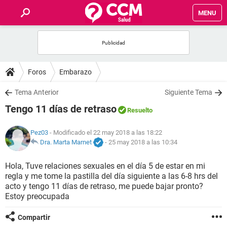
MENU
INICIO
FOROS
Foros
Embarazo
SALUD
Tema Anterior
Siguiente Tema
Tengo 11 días de retraso
Resuelto
FAMILIA
Pez03
- Modificado el 22 may 2018 a las 18:22
NUTRICIÓN
Dra. Marta Marnet
-
25 may 2018 a las 10:34
Hola, Tuve relaciones sexuales en el día 5 de estar en mi
BIENESTAR
regla y me tome la pastilla del día siguiente a las 6-8 hrs del
acto y tengo 11 días de retraso, me puede bajar pronto?
SEXUALIDAD
Estoy preocupada
Compartir
GLOSARIO