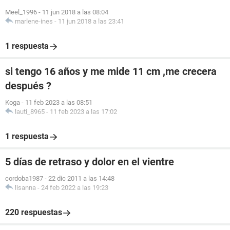
Meel_1996
-
11 jun 2018 a las 08:04
marlene-ines
-
11 jun 2018 a las 23:41
1 respuesta
si tengo 16 años y me mide 11 cm ,me crecera
después ?
Koga
-
11 feb 2023 a las 08:51
lauti_8965
-
11 feb 2023 a las 17:02
1 respuesta
5 días de retraso y dolor en el vientre
cordoba1987
-
22 dic 2011 a las 14:48
lisanna
-
24 feb 2022 a las 19:23
220 respuestas