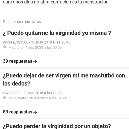
dure unos dias no abra confucion es tu menstrucion
Discusiones similares
¿ Puedo quitarme la virginidad yo misma ?
Andrea_121506
-
15 may 2019 a las 20:45
Mauricio
-
4 sep 2023 a las 00:55
39 respuestas
¿Puedo dejar de ser virgen mi me masturbó con
los dedos?
Owen2308
-
29 ago 2016 a las 21:33
AriGuevara
-
28 oct 2023 a las 02:24
89 respuestas
¿Puedo perder la virginidad por un objeto?