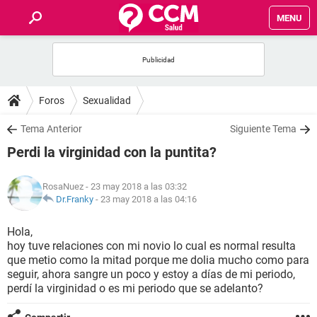
MENU
INICIO
FOROS
Foros
Sexualidad
SALUD
Tema Anterior
Siguiente Tema
Perdi la virginidad con la puntita?
FAMILIA
RosaNuez
- 23 may 2018 a las 03:32
NUTRICIÓN
Dr.Franky
-
23 may 2018 a las 04:16
Hola,
BIENESTAR
hoy tuve relaciones con mi novio lo cual es normal resulta
que metio como la mitad porque me dolia mucho como para
SEXUALIDAD
seguir, ahora sangre un poco y estoy a días de mi periodo,
perdí la virginidad o es mi periodo que se adelanto?
GLOSARIO