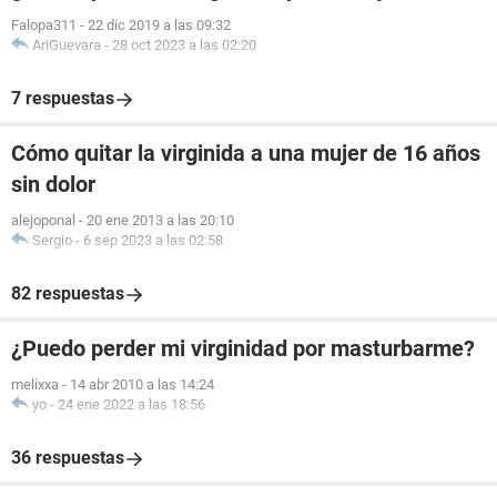
Falopa311
-
22 dic 2019 a las 09:32
AriGuevara
-
28 oct 2023 a las 02:20
7 respuestas
Cómo quitar la virginida a una mujer de 16 años
sin dolor
alejoponal
-
20 ene 2013 a las 20:10
Sergio
-
6 sep 2023 a las 02:58
82 respuestas
¿Puedo perder mi virginidad por masturbarme?
melixxa
-
14 abr 2010 a las 14:24
yo
-
24 ene 2022 a las 18:56
36 respuestas