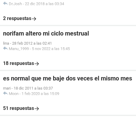
Dr.Josh
-
22 dic 2018 a las 03:34
2 respuestas
norifam altero mi ciclo mestrual
lina
-
28 feb 2012 a las 02:41
Manu_1999
-
5 nov 2022 a las 15:45
18 respuestas
es normal que me baje dos veces el mismo mes
mari
-
18 dic 2011 a las 03:37
Moon
-
1 feb 2020 a las 15:09
51 respuestas