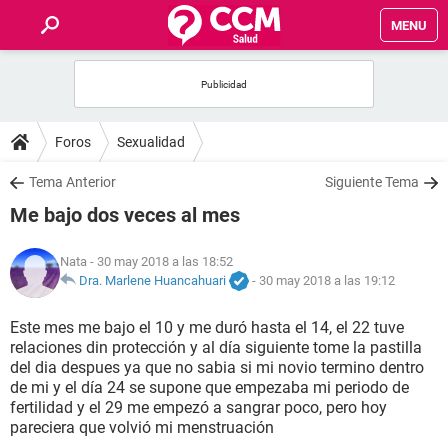
MENU
INICIO
FOROS
Foros
Sexualidad
SALUD
Tema Anterior
Siguiente Tema
Me bajo dos veces al mes
FAMILIA
Nata
- 30 may 2018 a las 18:52
NUTRICIÓN
Dra. Marlene Huancahuari
-
30 may 2018 a las 19:12
Este mes me bajo el 10 y me duró hasta el 14, el 22 tuve
BIENESTAR
relaciones din protección y al día siguiente tome la pastilla
del dia despues ya que no sabia si mi novio termino dentro
SEXUALIDAD
de mi y el día 24 se supone que empezaba mi periodo de
fertilidad y el 29 me empezó a sangrar poco, pero hoy
pareciera que volvió mi menstruación
GLOSARIO