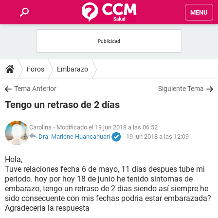
MENU
INICIO
FOROS
Foros
Embarazo
SALUD
Tema Anterior
Siguiente Tema
Tengo un retraso de 2 días
FAMILIA
Carolina
- Modificado el 19 jun 2018 a las 06:52
NUTRICIÓN
Dra. Marlene Huancahuari
-
19 jun 2018 a las 12:09
Hola,
BIENESTAR
Tuve relaciones fecha 6 de mayo, 11 dias despues tube mi
periodo. hoy por hoy 18 de junio he tenido sintomas de
SEXUALIDAD
embarazo, tengo un retraso de 2 dias siendo así siempre he
sido consecuente con mis fechas podria estar embarazada?
Agradeceria la respuesta
GLOSARIO