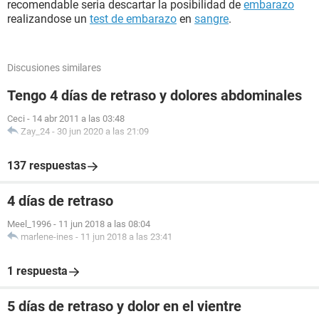
recomendable seria descartar la posibilidad de
embarazo
realizandose un
test de embarazo
en
sangre
.
Discusiones similares
Tengo 4 días de retraso y dolores abdominales
Ceci
-
14 abr 2011 a las 03:48
Zay_24
-
30 jun 2020 a las 21:09
137 respuestas
4 días de retraso
Meel_1996
-
11 jun 2018 a las 08:04
marlene-ines
-
11 jun 2018 a las 23:41
1 respuesta
5 días de retraso y dolor en el vientre