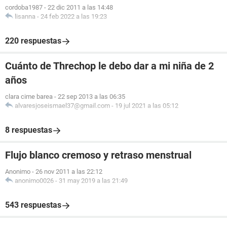
cordoba1987
-
22 dic 2011 a las 14:48
lisanna
-
24 feb 2022 a las 19:23
220 respuestas
Cuánto de Threchop le debo dar a mi niña de 2
años
clara cime barea
-
22 sep 2013 a las 06:35
alvaresjoseismael37@gmail.com
-
19 jul 2021 a las 05:12
8 respuestas
Flujo blanco cremoso y retraso menstrual
Anonimo
-
26 nov 2011 a las 22:12
anonimo0026
-
31 may 2019 a las 21:49
543 respuestas