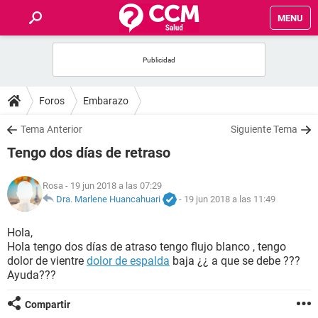
MENU
INICIO
FOROS
Foros
Embarazo
SALUD
Tema Anterior
Siguiente Tema
Tengo dos días de retraso
FAMILIA
Rosa
- 19 jun 2018 a las 07:29
NUTRICIÓN
Dra. Marlene Huancahuari
-
19 jun 2018 a las 11:49
Hola,
BIENESTAR
Hola tengo dos días de atraso tengo flujo blanco , tengo
dolor de vientre
dolor de espalda
baja ¿¿ a que se debe ???
SEXUALIDAD
Ayuda???
Compartir
GLOSARIO