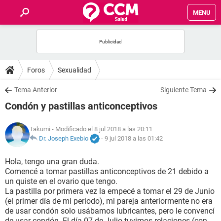
MENU
INICIO
FOROS
Foros
Sexualidad
SALUD
Tema Anterior
Siguiente Tema
Condón y pastillas anticonceptivos
FAMILIA
Takumi
- Modificado el 8 jul 2018 a las 20:11
NUTRICIÓN
Dr. Joseph Exebio
-
9 jul 2018 a las 01:42
Hola, tengo una gran duda.
BIENESTAR
Comencé a tomar pastillas anticonceptivos de 21 debido a
un quiste en el ovario que tengo.
SEXUALIDAD
La pastilla por primera vez la empecé a tomar el 29 de Junio
(el primer día de mi periodo), mi pareja anteriormente no era
de usar condón solo usábamos lubricantes, pero le convencí
GLOSARIO
de usar condón. El día 07 de Julio tuvimos relaciones (con