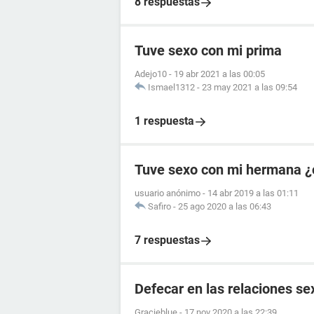
8 respuestas
Tuve sexo con mi prima
Adejo10
-
19 abr 2021 a las 00:05
Ismael1312
-
23 may 2021 a las 09:54
1 respuesta
Tuve sexo con mi hermana ¿
usuario anónimo
-
14 abr 2019 a las 01:11
Safiro
-
25 ago 2020 a las 06:43
7 respuestas
Defecar en las relaciones se
Gracieblue
-
17 nov 2020 a las 22:39