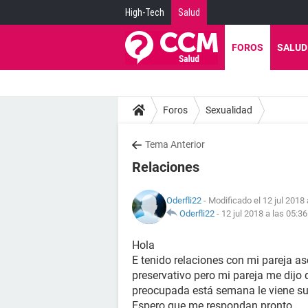
High-Tech
Salud
FOROS
SALUD
Foros
Sexualidad
Tema Anterior
Relaciones
Oderfli22
- Modificado el 12 jul 2018 
Oderfli22
-
12 jul 2018 a las 05:36
Hola
E tenido relaciones con mi pareja a
preservativo pero mi pareja me dij
preocupada está semana le viene su
Espero que me respondan pronto