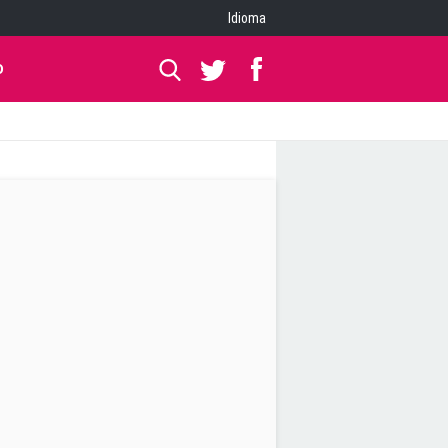
Idioma
O