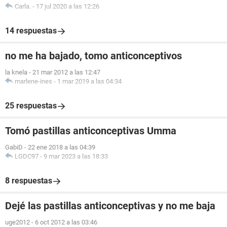
Carla.
-
17 jul 2020 a las 12:26
14 respuestas
no me ha bajado, tomo anticonceptivos
la knela
-
21 mar 2012 a las 12:47
marlene-ines
-
1 mar 2019 a las 04:34
25 respuestas
Tomó pastillas anticonceptivas Umma
GabiD
-
22 ene 2018 a las 04:39
LGDC97
-
9 mar 2023 a las 18:33
8 respuestas
Dejé las pastillas anticonceptivas y no me baja
uge2012
-
6 oct 2012 a las 03:46