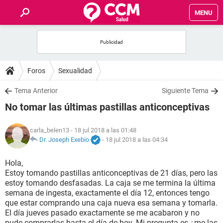
MENU
INICIO
FOROS
Foros
Sexualidad
SALUD
Tema Anterior
Siguiente Tema
No tomar las últimas pastillas anticonceptivas
FAMILIA
carla_belen13
- 18 jul 2018 a las 01:48
NUTRICIÓN
Dr. Joseph Exebio
-
18 jul 2018 a las 04:34
Hola,
BIENESTAR
Estoy tomando pastillas anticonceptivas de 21 días, pero las
estoy tomando desfasadas. La caja se me termina la última
SEXUALIDAD
semana de ingesta, exactamente el día 12, entonces tengo
que estar comprando una caja nueva esa semana y tomarla.
El día jueves pasado exactamente se me acabaron y no
GLOSARIO
pude comprarlas hasta el día de hoy. Mi pregunta es ¿me las