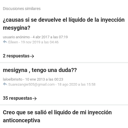
Discusiones similares
¿causas si se devuelve el líquido de la inyección
mesygina?
usuario anónimo
-
4 abr 2017 a las 07:19
Eileen
-
19 nov 2019 a las 04:46
2 respuestas
mesigyna , tengo una duda??
laloelbirisito
-
10 ene 2013 a las 00:23
Suarezangie505@gmail.com
-
18 ago 2020 a las 15:58
35 respuestas
Creo que se salió el liquido de mi inyección
anticonceptiva