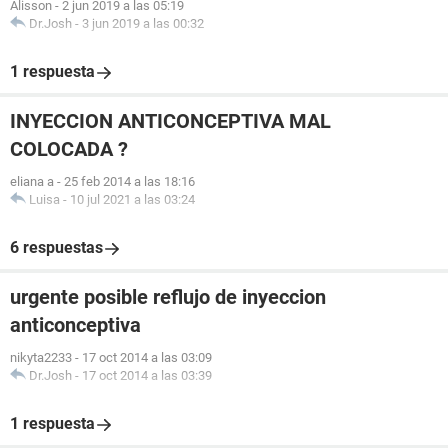
Alisson
-
2 jun 2019 a las 05:19
Dr.Josh
-
3 jun 2019 a las 00:32
1 respuesta
INYECCION ANTICONCEPTIVA MAL
COLOCADA ?
eliana a
-
25 feb 2014 a las 18:16
Luisa
-
10 jul 2021 a las 03:24
6 respuestas
urgente posible reflujo de inyeccion
anticonceptiva
nikyta2233
-
17 oct 2014 a las 03:09
Dr.Josh
-
17 oct 2014 a las 03:39
1 respuesta