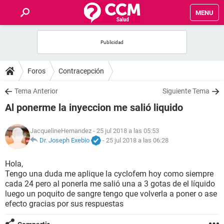
MENU
INICIO
FOROS
Foros
Contracepción
SALUD
Tema Anterior
Siguiente Tema
Al ponerme la inyeccion me salió liquido
FAMILIA
JacquelineHernandez
- 25 jul 2018 a las 05:53
NUTRICIÓN
Dr. Joseph Exebio
-
25 jul 2018 a las 06:28
Hola,
BIENESTAR
Tengo una duda me aplique la cyclofem hoy como siempre
cada 24 pero al ponerla me salió una a 3 gotas de el líquido
SEXUALIDAD
luego un poquito de sangre tengo que volverla a poner o ase
efecto gracias por sus respuestas
GLOSARIO