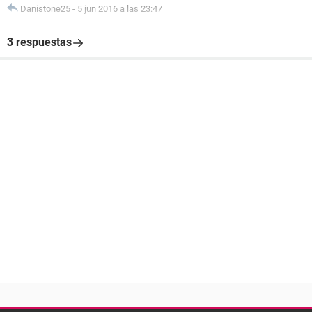
Danistone25
-
5 jun 2016 a las 23:47
3 respuestas