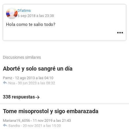
Dfatims
6 sep 2018 a las 23:38
Hola como te salio todo?
Discusiones similares
Aborté y solo sangré un día
Pamz
-
12 ago 2013 a las 04:10
Noa
-
30 jun 2023 a las 08:32
338 respuestas
Tome misoprostol y sigo embarazada
Mariana19_6056
-
11 nov 2019 a las 21:43
Sandra
-
20 nov 2021 a las 15:20