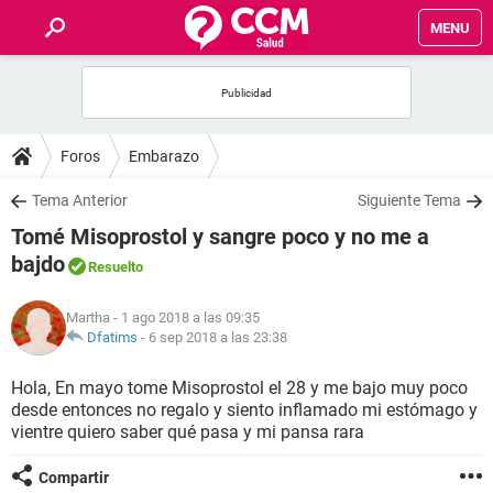
MENU
INICIO
FOROS
Foros
Embarazo
SALUD
Tema Anterior
Siguiente Tema
Tomé Misoprostol y sangre poco y no me a
FAMILIA
bajdo
Resuelto
NUTRICIÓN
Martha
- 1 ago 2018 a las 09:35
Dfatims
-
6 sep 2018 a las 23:38
BIENESTAR
Hola, En mayo tome Misoprostol el 28 y me bajo muy poco
desde entonces no regalo y siento inflamado mi estómago y
SEXUALIDAD
vientre quiero saber qué pasa y mi pansa rara
GLOSARIO
Compartir