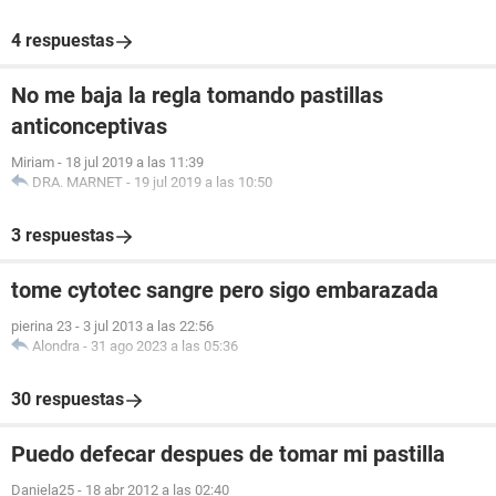
4 respuestas
No me baja la regla tomando pastillas
anticonceptivas
Miriam
-
18 jul 2019 a las 11:39
DRA. MARNET
-
19 jul 2019 a las 10:50
3 respuestas
tome cytotec sangre pero sigo embarazada
pierina 23
-
3 jul 2013 a las 22:56
Alondra
-
31 ago 2023 a las 05:36
30 respuestas
Puedo defecar despues de tomar mi pastilla
Daniela25
-
18 abr 2012 a las 02:40