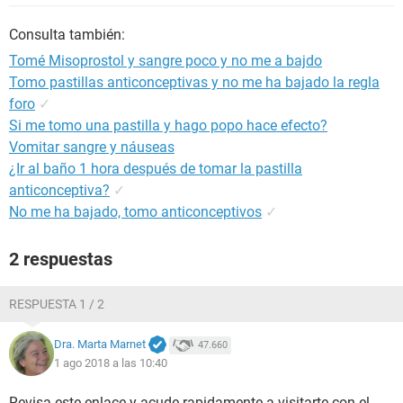
Consulta también:
Tomé Misoprostol y sangre poco y no me a bajdo
Tomo pastillas anticonceptivas y no me ha bajado la regla
foro
✓
Si me tomo una pastilla y hago popo hace efecto?
Vomitar sangre y náuseas
¿Ir al baño 1 hora después de tomar la pastilla
anticonceptiva?
✓
No me ha bajado, tomo anticonceptivos
✓
2 respuestas
RESPUESTA 1 / 2
Dra. Marta Marnet
47.660
1 ago 2018 a las 10:40
Revisa este enlace y acude rapidamente a visitarte con el