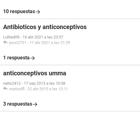
10 respuestas
Antibioticos y anticonceptivos
Lulita409
-
16 abr 2021 a las 23:57
jessi2731
-
17 abr 2021 a las 21:29
1 respuesta
anticonceptivos umma
natis2412
-
17 sep 2013 a las 10:58
marisolfl
-
22 abr 2015 a las 12:11
3 respuestas