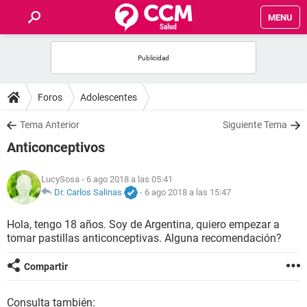
MENU
INICIO
FOROS
Foros
Adolescentes
SALUD
Tema Anterior
Siguiente Tema
Anticonceptivos
FAMILIA
LucySosa
- 6 ago 2018 a las 05:41
NUTRICIÓN
Dr. Carlos Salinas
-
6 ago 2018 a las 15:47
Hola, tengo 18 años. Soy de Argentina, quiero empezar a
BIENESTAR
tomar pastillas anticonceptivas. Alguna recomendación?
SEXUALIDAD
Compartir
GLOSARIO
Consulta también: