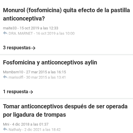
Monurol (fosfomicina) quita efecto de la pastilla
anticonceptiva?
maite33
-
15 oct 2019 a las 12:33
DRA. MARNET
-
16 oct 2019 a las 10:00
3 respuestas
Fosfomicina y anticonceptivos aylin
Msmbsm10
-
27 mar 2015 a las 16:15
marisolfl
-
30 mar 2015 a las 13:41
1 respuesta
Tomar anticonceptivos después de ser operada
por ligadura de trompas
Mni
-
4 dic 2018 a las 01:37
Nathaly
-
2 dic 2021 a las 18:42