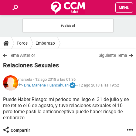
MENU
INICIO
FOROS
Foros
Embarazo
SALUD
Tema Anterior
Siguiente Tema
Relaciones Sexuales
FAMILIA
marcela
- 12 ago 2018 a las 01:36
NUTRICIÓN
Dra. Marlene Huancahuari
-
12 ago 2018 a las 19:52
Puede Haber Riesgo: mi periodo me llego el 31 de julio y se
BIENESTAR
me retiro el 6 de agosto, y tuve relaciones sexuales el 10
pero tome pastilla anticonceptiva puede haber riesgo de
SEXUALIDAD
embarazo.
Compartir
GLOSARIO