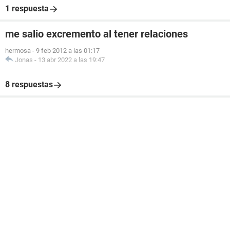
1 respuesta
me salio excremento al tener relaciones
hermosa
-
9 feb 2012 a las 01:17
Jonas
-
13 abr 2022 a las 19:47
8 respuestas