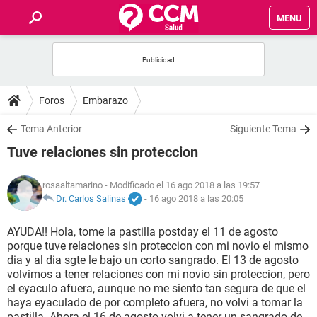
MENU
INICIO
FOROS
Foros
Embarazo
SALUD
Tema Anterior
Siguiente Tema
Tuve relaciones sin proteccion
FAMILIA
rosaaltamarino
- Modificado el 16 ago 2018 a las 19:57
NUTRICIÓN
Dr. Carlos Salinas
-
16 ago 2018 a las 20:05
AYUDA!! Hola, tome la pastilla postday el 11 de agosto
BIENESTAR
porque tuve relaciones sin proteccion con mi novio el mismo
dia y al dia sgte le bajo un corto sangrado. El 13 de agosto
SEXUALIDAD
volvimos a tener relaciones con mi novio sin proteccion, pero
el eyaculo afuera, aunque no me siento tan segura de que el
haya eyaculado de por completo afuera, no volvi a tomar la
GLOSARIO
pastilla. Ahora el 16 de agosto volvi a tener un sangrado de