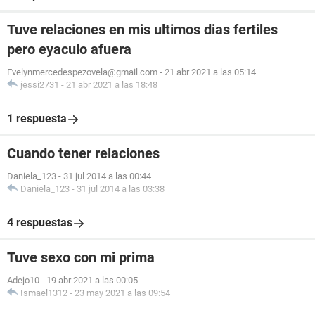
Tuve relaciones en mis ultimos dias fertiles
pero eyaculo afuera
Evelynmercedespezovela@gmail.com
-
21 abr 2021 a las 05:14
jessi2731
-
21 abr 2021 a las 18:48
1 respuesta
Cuando tener relaciones
Daniela_123
-
31 jul 2014 a las 00:44
Daniela_123
-
31 jul 2014 a las 03:38
4 respuestas
Tuve sexo con mi prima
Adejo10
-
19 abr 2021 a las 00:05
Ismael1312
-
23 may 2021 a las 09:54