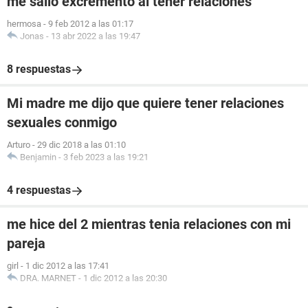
me salio excremento al tener relaciones
hermosa
-
9 feb 2012 a las 01:17
Jonas
-
13 abr 2022 a las 19:47
8 respuestas
Mi madre me dijo que quiere tener relaciones
sexuales conmigo
Arturo
-
29 dic 2018 a las 01:10
Benjamin
-
3 feb 2023 a las 19:21
4 respuestas
me hice del 2 mientras tenia relaciones con mi
pareja
girl
-
1 dic 2012 a las 17:41
DRA. MARNET
-
1 dic 2012 a las 20:30