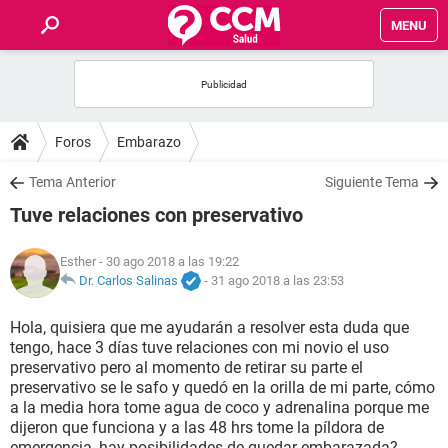
MENU
INICIO
FOROS
Foros
Embarazo
SALUD
Tema Anterior
Siguiente Tema
Tuve relaciones con preservativo
FAMILIA
Esther
- 30 ago 2018 a las 19:22
NUTRICIÓN
Dr. Carlos Salinas
-
31 ago 2018 a las 23:53
Hola, quisiera que me ayudarán a resolver esta duda que
BIENESTAR
tengo, hace 3 días tuve relaciones con mi novio el uso
preservativo pero al momento de retirar su parte el
SEXUALIDAD
preservativo se le safo y quedó en la orilla de mi parte, cómo
a la media hora tome agua de coco y adrenalina porque me
dijeron que funciona y a las 48 hrs tome la píldora de
GLOSARIO
emergencia, hay posibilidades de quedar embarazada?