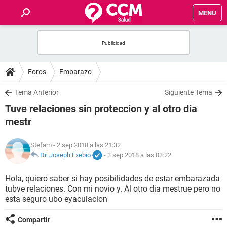
MENU
INICIO
FOROS
Foros
Embarazo
SALUD
Tema Anterior
Siguiente Tema
Tuve relaciones sin proteccion y al otro dia
FAMILIA
mestr
NUTRICIÓN
Stefam
- 2 sep 2018 a las 21:32
Dr. Joseph Exebio
-
3 sep 2018 a las 03:22
BIENESTAR
Hola, quiero saber si hay posibilidades de estar embarazada
tubve relaciones. Con mi novio y. Al otro dia mestrue pero no
SEXUALIDAD
esta seguro ubo eyaculacion
GLOSARIO
Compartir