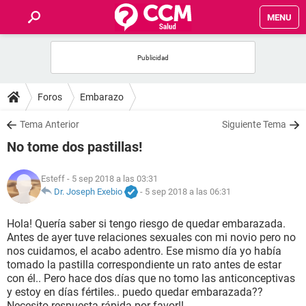
MENU
INICIO
FOROS
Foros
Embarazo
SALUD
Tema Anterior
Siguiente Tema
No tome dos pastillas!
FAMILIA
Esteff
- 5 sep 2018 a las 03:31
NUTRICIÓN
Dr. Joseph Exebio
-
5 sep 2018 a las 06:31
Hola! Quería saber si tengo riesgo de quedar embarazada.
BIENESTAR
Antes de ayer tuve relaciones sexuales con mi novio pero no
nos cuidamos, el acabo adentro. Ese mismo día yo había
SEXUALIDAD
tomado la pastilla correspondiente un rato antes de estar
con él.. Pero hace dos días que no tomo las anticonceptivas
y estoy en días fértiles.. puedo quedar embarazada??
GLOSARIO
Necesito respuesta rápida por favor!!