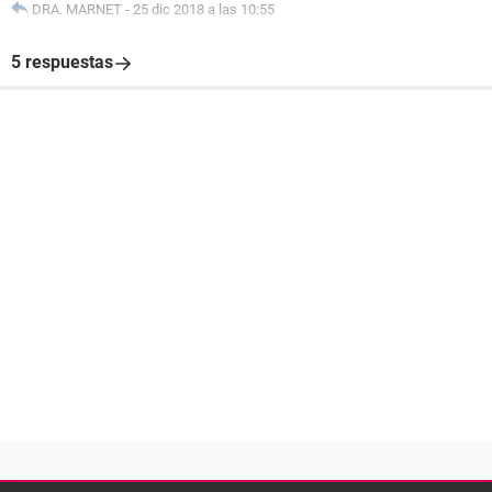
DRA. MARNET
-
25 dic 2018 a las 10:55
5 respuestas