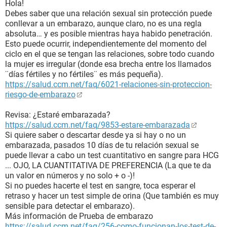
Hola!
Debes saber que una relación sexual sin protección puede
conllevar a un embarazo, aunque claro, no es una regla
absoluta… y es posible mientras haya habido penetración.
Esto puede ocurrir, independientemente del momento del
ciclo en el que se tengan las relaciones, sobre todo cuando
la mujer es irregular (donde esa brecha entre los llamados
¨días fértiles y no fértiles¨ es más pequeña).
https://salud.ccm.net/faq/6021-relaciones-sin-proteccion-
riesgo-de-embarazo
Revisa: ¿Estaré embarazada?
https://salud.ccm.net/faq/9853-estare-embarazada
Si quiere saber o descartar desde ya si hay o no un
embarazada, pasados 10 días de tu relación sexual se
puede llevar a cabo un test cuantitativo en sangre para HCG
... OJO, LA CUANTITATIVA DE PREFERENCIA (La que te da
un valor en números y no solo + o -)!
Si no puedes hacerte el test en sangre, toca esperar el
retraso y hacer un test simple de orina (Que también es muy
sensible para detectar el embarazo).
Más información de Prueba de embarazo
https://salud.ccm.net/faq/256-como-funcionan-los-test-de-