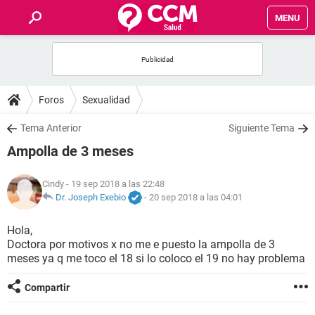
MENU
INICIO
FOROS
Foros
Sexualidad
SALUD
Tema Anterior
Siguiente Tema
Ampolla de 3 meses
FAMILIA
Cindy
- 19 sep 2018 a las 22:48
NUTRICIÓN
Dr. Joseph Exebio
-
20 sep 2018 a las 04:01
Hola,
BIENESTAR
Doctora por motivos x no me e puesto la ampolla de 3
meses ya q me toco el 18 si lo coloco el 19 no hay problema
SEXUALIDAD
Compartir
GLOSARIO