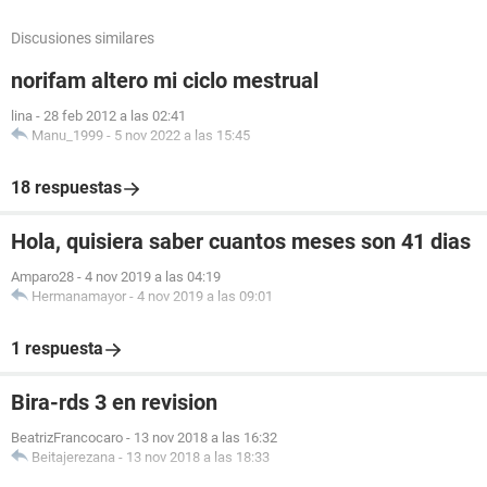
Discusiones similares
norifam altero mi ciclo mestrual
lina
-
28 feb 2012 a las 02:41
Manu_1999
-
5 nov 2022 a las 15:45
18 respuestas
Hola, quisiera saber cuantos meses son 41 dias
Amparo28
-
4 nov 2019 a las 04:19
Hermanamayor
-
4 nov 2019 a las 09:01
1 respuesta
Bira-rds 3 en revision
BeatrizFrancocaro
-
13 nov 2018 a las 16:32
Beitajerezana
-
13 nov 2018 a las 18:33