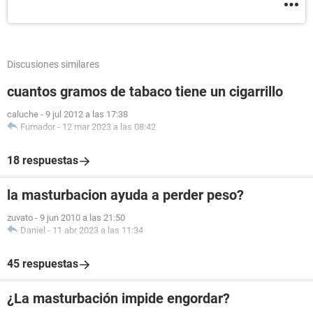
Discusiones similares
cuantos gramos de tabaco tiene un cigarrillo
caluche
-
9 jul 2012 a las 17:38
Fumador
-
12 mar 2023 a las 08:42
18 respuestas
la masturbacion ayuda a perder peso?
zuvato
-
9 jun 2010 a las 21:50
Daniel
-
11 abr 2023 a las 11:34
45 respuestas
¿La masturbación impide engordar?