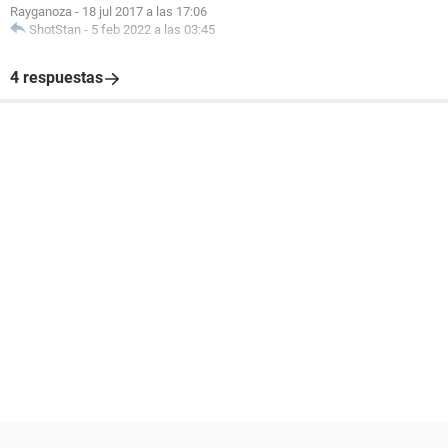
Rayganoza
-
18 jul 2017 a las 17:06
ShotStan
-
5 feb 2022 a las 03:45
4 respuestas