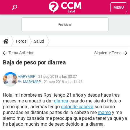
MENU
INICIO
FOROS
Foros
Salud
SALUD
Tema Anterior
Siguiente Tema
Baja de peso por diarrea
FAMILIA
MARYMRP
- 21 sep 2018 a las 03:37
NUTRICIÓN
MARYMRP
-
21 sep 2018 a las 14:43
Hola, mi nombre es Rosi tengo 21 años y desde hace tres
BIENESTAR
meses me empezó a dar
diarrea
cuando me siento triste o
preocupada , además tengo
dolor de cabeza
son como
SEXUALIDAD
punzadas en distintas partes de la cabeza me
mareo
y me
siento muy cansada me preocupa que pueda tener ya que ya
he bajado muchísimo de peso debido a la diarrea.
GLOSARIO