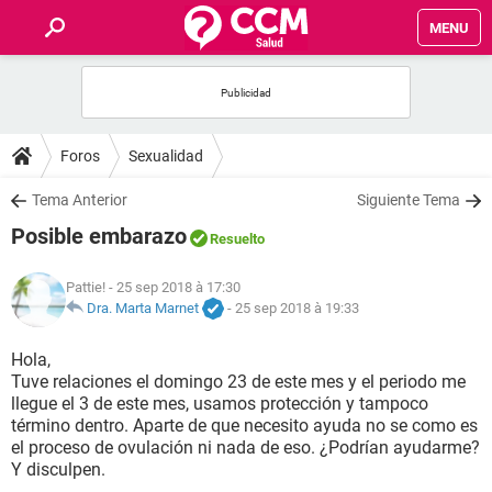
MENU
INICIO
FORUMS
Foros
Sexualidad
SALUD
Tema Anterior
Siguiente Tema
Posible embarazo
Resuelto
FAMILIA
Pattie!
- 25 sep 2018 à 17:30
NUTRICIÓN
Dra. Marta Marnet
-
25 sep 2018 à 19:33
Hola,
BIENESTAR
Tuve relaciones el domingo 23 de este mes y el periodo me
llegue el 3 de este mes, usamos protección y tampoco
SEXUALIDAD
término dentro. Aparte de que necesito ayuda no se como es
el proceso de ovulación ni nada de eso. ¿Podrían ayudarme?
Y disculpen.
GLOSARIO