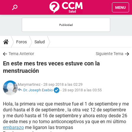
MENU
INICIO
FOROS
Foros
Salud
SALUD
Tema Anterior
Siguiente Tema
En este mes tres veces estuve con la
FAMILIA
menstruación
NUTRICIÓN
Marymartinez
- 28 sep 2018 a las 02:29
Dr. Joseph Exebio
-
28 sep 2018 a las 03:55
BIENESTAR
Hola, la primera vez que mestrue fue el 1 de septiembre y me
duró hasta el 8 de septiembre , la otra vez 12 de septiembre
SEXUALIDAD
y me duró hasta el 16 de septiembre y ahora estoy desde 26
de este mes y no tomo anticonceptivos ya que en mi último
embarazo
me ligaron las trompas
GLOSARIO