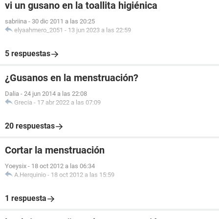
vi un gusano en la toallita higiénica
sabriina
-
30 dic 2011 a las 20:25
elyaahmero_2051
-
13 jun 2023 a las 22:59
5 respuestas
¿Gusanos en la menstruación?
Dalia
-
24 jun 2014 a las 22:08
Grecia
-
17 abr 2022 a las 07:09
20 respuestas
Cortar la menstruación
Yoeysix
-
18 oct 2012 a las 06:34
A.Herquinio
-
18 oct 2012 a las 15:59
1 respuesta