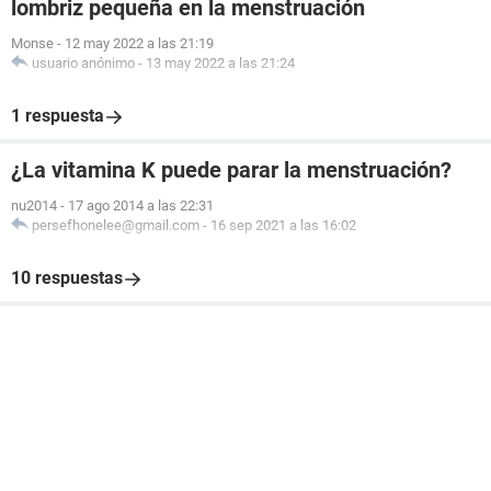
lombriz pequeña en la menstruación
Monse
-
12 may 2022 a las 21:19
usuario anónimo
-
13 may 2022 a las 21:24
1 respuesta
¿La vitamina K puede parar la menstruación?
nu2014
-
17 ago 2014 a las 22:31
persefhonelee@gmail.com
-
16 sep 2021 a las 16:02
10 respuestas