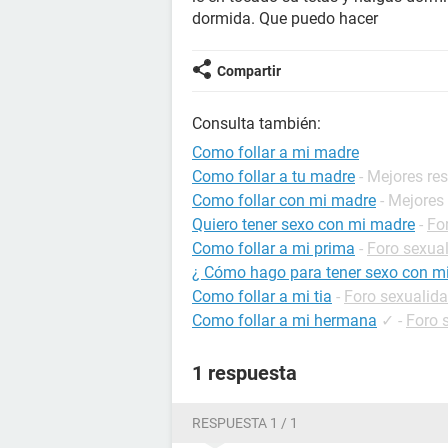
dormida. Que puedo hacer
Compartir
Consulta también:
Como follar a mi madre
Como follar a tu madre
- Mejores re
Como follar con mi madre
- Mejores
Quiero tener sexo con mi madre
-
Fo
Como follar a mi prima
-
Foro sexua
¿ Cómo hago para tener sexo con m
Como follar a mi tia
-
Foro sexualid
Como follar a mi hermana
✓
-
Foro 
1 respuesta
RESPUESTA 1 / 1