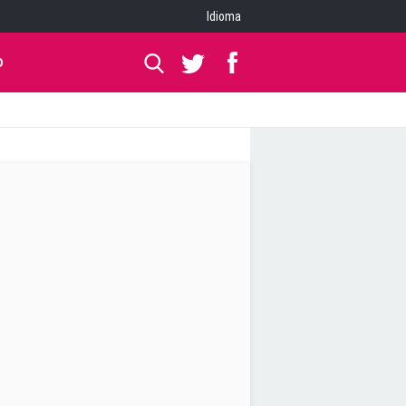
Idioma
O