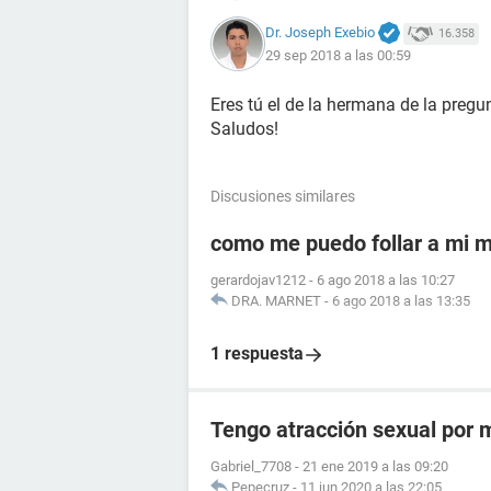
Dr. Joseph Exebio
16.358
29 sep 2018 a las 00:59
Eres tú el de la hermana de la pregu
Saludos!
Discusiones similares
como me puedo follar a mi 
gerardojav1212
-
6 ago 2018 a las 10:27
DRA. MARNET
-
6 ago 2018 a las 13:35
1 respuesta
Tengo atracción sexual por
Gabriel_7708
-
21 ene 2019 a las 09:20
Pepecruz
-
11 jun 2020 a las 22:05