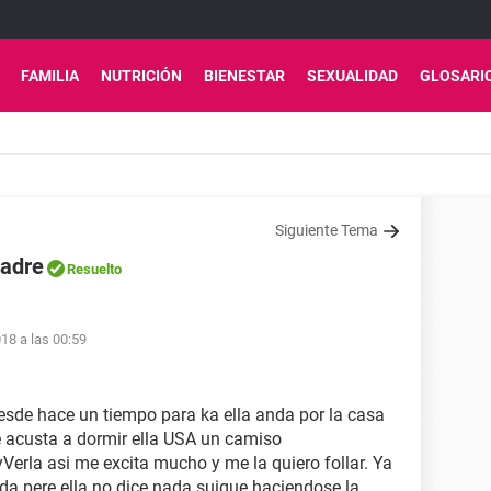
FAMILIA
NUTRICIÓN
BIENESTAR
SEXUALIDAD
GLOSARI
Siguiente Tema
madre
Resuelto
18 a las 00:59
sde hace un tiempo para ka ella anda por la casa
 acusta a dormir ella USA un camiso
Verla asi me excita mucho y me la quiero follar. Ya
ida pere ella no dice nada suigue haciendose la