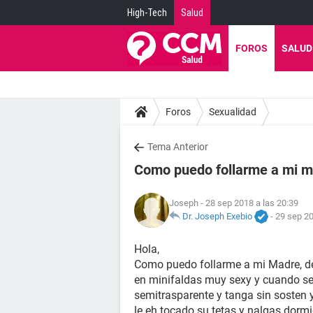
High-Tech
Salud
FOROS
SALUD
Foros
Sexualidad
Tema Anterior
Como puedo follarme a mi 
Joseph
- 28 sep 2018 a las 20:39
Dr. Joseph Exebio
-
29 sep 20
Hola,
Como puedo follarme a mi Madre, de
en minifaldas muy sexy y cuando se
semitrasparente y tanga sin sosten y
le eh tocado su tetas y nalgas dorm