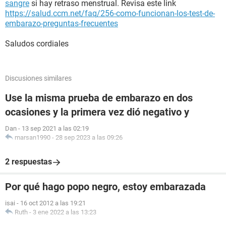
sangre
si hay retraso menstrual. Revisa este link
https://salud.ccm.net/faq/256-como-funcionan-los-test-de-
embarazo-preguntas-frecuentes
Saludos cordiales
Discusiones similares
Use la misma prueba de embarazo en dos
ocasiones y la primera vez dió negativo y
Dan
-
13 sep 2021 a las 02:19
marsan1990
-
28 sep 2023 a las 09:26
2 respuestas
Por qué hago popo negro, estoy embarazada
isai
-
16 oct 2012 a las 19:21
Ruth
-
3 ene 2022 a las 13:23