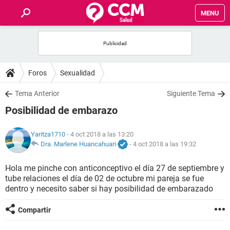
MENU
INICIO
FOROS
Foros
Sexualidad
SALUD
Tema Anterior
Siguiente Tema
Posibilidad de embarazo
FAMILIA
Yaritza1710
- 4 oct 2018 a las 13:20
NUTRICIÓN
Dra. Marlene Huancahuari
-
4 oct 2018 a las 19:32
Hola me pinche con anticonceptivo el día 27 de septiembre y
BIENESTAR
tube relaciones el día de 02 de octubre mi pareja se fue
dentro y necesito saber si hay posibilidad de embarazado
SEXUALIDAD
Compartir
GLOSARIO