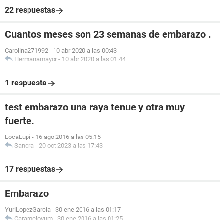
22 respuestas
Cuantos meses son 23 semanas de embarazo .
Carolina271992
-
10 abr 2020 a las 00:43
Hermanamayor
-
10 abr 2020 a las 01:44
1 respuesta
test embarazo una raya tenue y otra muy
fuerte.
LocaLupi
-
16 ago 2016 a las 05:15
Sandra
-
20 oct 2023 a las 17:43
17 respuestas
Embarazo
YuriLopezGarcia
-
30 ene 2016 a las 01:17
Carameloyum
-
30 ene 2016 a las 01:25