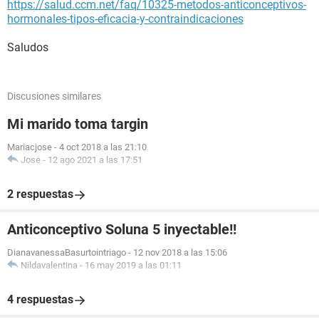
https://salud.ccm.net/faq/10325-metodos-anticonceptivos-
hormonales-tipos-eficacia-y-contraindicaciones
Saludos
Discusiones similares
Mi marido toma targin
Mariacjose
-
4 oct 2018 a las 21:10
Jose
-
12 ago 2021 a las 17:51
2 respuestas
Anticonceptivo Soluna 5 inyectable!!
DianavanessaBasurtointriago
-
12 nov 2018 a las 15:06
Nildavalentina
-
16 may 2019 a las 01:11
4 respuestas