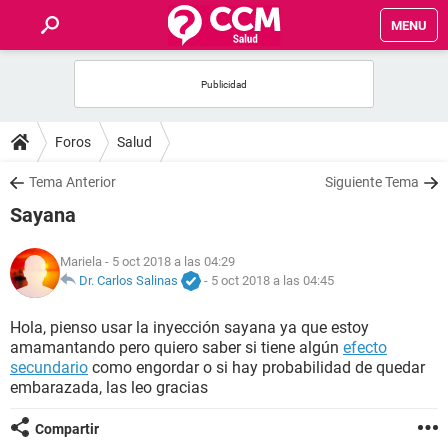
MENU
INICIO
FOROS
Foros
Salud
SALUD
Tema Anterior
Siguiente Tema
Sayana
FAMILIA
Mariela
- 5 oct 2018 a las 04:29
NUTRICIÓN
Dr. Carlos Salinas
-
5 oct 2018 a las 04:45
Hola, pienso usar la inyección sayana ya que estoy
BIENESTAR
amamantando pero quiero saber si tiene algún
efecto
secundario
como engordar o si hay probabilidad de quedar
SEXUALIDAD
embarazada, las leo gracias
Compartir
GLOSARIO