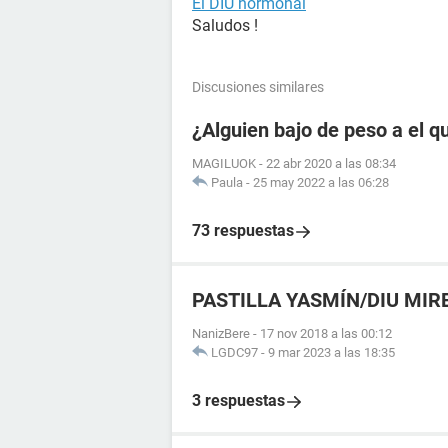
El DIU hormonal
Saludos !
Discusiones similares
¿Alguien bajo de peso a el q
MAGILUOK
-
22 abr 2020 a las 08:34
Paula
-
25 may 2022 a las 06:28
73 respuestas
PASTILLA YASMÍN/DIU MIR
NanizBere
-
17 nov 2018 a las 00:12
LGDC97
-
9 mar 2023 a las 18:35
3 respuestas