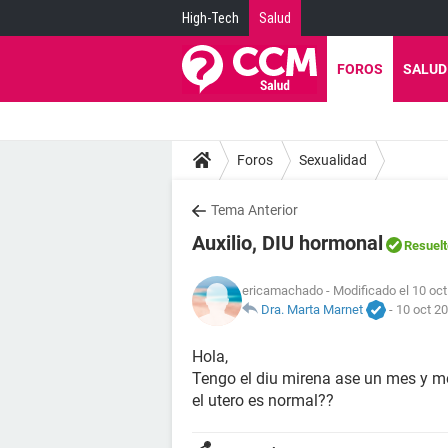
High-Tech
Salud
FOROS
SALUD
Foros
Sexualidad
Tema Anterior
Auxilio, DIU hormonal
Resuelt
ericamachado
- Modificado el 10 oct
Dra. Marta Marnet
-
10 oct 20
Hola,
Tengo el diu mirena ase un mes y me
el utero es normal??