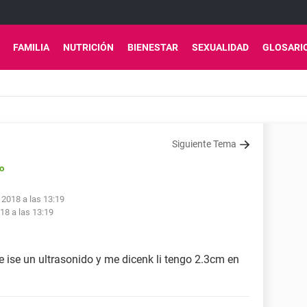
FAMILIA
NUTRICIÓN
BIENESTAR
SEXUALIDAD
GLOSARI
Siguiente Tema
o
 2018 a las 13:19
18 a las 13:19
 ise un ultrasonido y me dicenk li tengo 2.3cm en