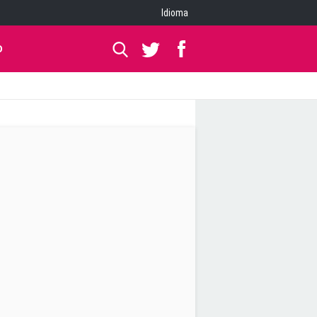
Idioma
O