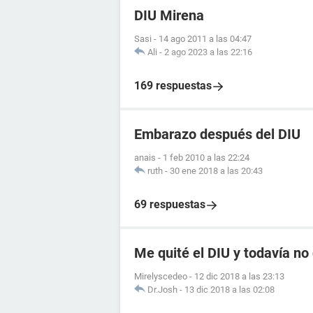
DIU Mirena
Sasi
-
14 ago 2011 a las 04:47
Ali
-
2 ago 2023 a las 22:16
169 respuestas
Embarazo después del DIU
anais
-
1 feb 2010 a las 22:24
ruth
-
30 ene 2018 a las 20:43
69 respuestas
Me quité el DIU y todavía n
Mirelyscedeo
-
12 dic 2018 a las 23:13
Dr.Josh
-
13 dic 2018 a las 02:08