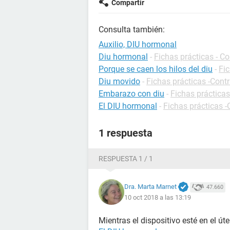
Compartir
Consulta también:
Auxilio, DIU hormonal
Diu hormonal
-
Fichas prácticas - C
Porque se caen los hilos del diu
-
Fic
Diu movido
-
Fichas prácticas -Cont
Embarazo con diu
-
Fichas práctica
El DIU hormonal
-
Fichas prácticas 
1 respuesta
RESPUESTA 1 / 1
Dra. Marta Marnet
47.660
10 oct 2018 a las 13:19
Mientras el dispositivo esté en el út