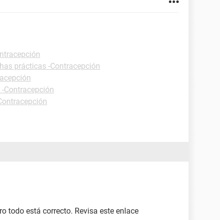
ontracepción
has prácticas -Contracepción
racepción
s -Contracepción
-Contracepción
ero todo está correcto. Revisa este enlace