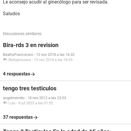
Le aconsejo acudir al ginecólogo para ser revisada.
Saludos
Discusiones similares
Bira-rds 3 en revision
BeatrizFrancocaro
-
13 nov 2018 a las 16:32
Beitajerezana
-
13 nov 2018 a las 18:33
4 respuestas
tengo tres testiculos
angelmemito
-
18 nov 2012 a las 23:03
Luis
-
8 jul 2023 a las 01:52
37 respuestas