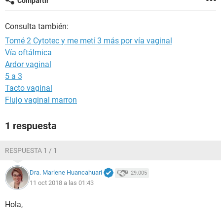
Compartir
Consulta también:
Tomé 2 Cytotec y me metí 3 más por vía vaginal
Vía oftálmica
Ardor vaginal
5 a 3
Tacto vaginal
Flujo vaginal marron
1 respuesta
RESPUESTA 1 / 1
Dra. Marlene Huancahuari
29.005
11 oct 2018 a las 01:43
Hola,