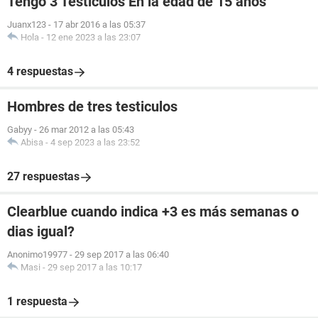
Tengo 3 Testiculos En la edad de 15 años
Juanx123
-
17 abr 2016 a las 05:37
Hola
-
12 ene 2023 a las 23:07
4 respuestas
Hombres de tres testiculos
Gabyy
-
26 mar 2012 a las 05:43
Abisa
-
4 sep 2023 a las 23:52
27 respuestas
Clearblue cuando indica +3 es más semanas o
dias igual?
Anonimo19977
-
29 sep 2017 a las 06:40
Masi
-
29 sep 2017 a las 10:17
1 respuesta