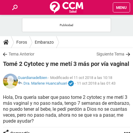
MENU
INICIO
FOROS
Foros
Embarazo
SALUD
Tema Anterior
Siguiente Tema
Tomé 2 Cytotec y me metí 3 más por vía vaginal
FAMILIA
Guardianadelbien
- Modificado el 11 oct 2018 a las 10:18
NUTRICIÓN
Dra. Marlene Huancahuari
-
11 oct 2018 a las 01:43
Hola, Dra quería saber que paso tome 2 cytotec y me metí 3
BIENESTAR
más vaginal y no paso nada, tengo 7 semanas de embarazo,
no puedo tener al bebe, le pedí perdón a Dios no se cuantas
SEXUALIDAD
veces, pero no paso nada, ahora no se que va a pasar, me
puede ayudar?
GLOSARIO