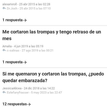
alexarivroll
-
25 abr 2015 a las 02:28
Dr.Josh
-
25 abr 2015 a las 07:10
1 respuesta
Me cortaron las trompas y tengo retraso de un
mes
Amalia
-
4 jun 2019 a las 05:19
c-salinas
-
27 ago 2019 a las 00:21
1 respuesta
Si me quemaron y cortaron las trompas, ¿puedo
quedar embarazada?
JessicaAlicea
-
24 dic 2018 a las 14:22
Estefanyfrasser
-
5 may 2023 a las 22:47
12 respuestas