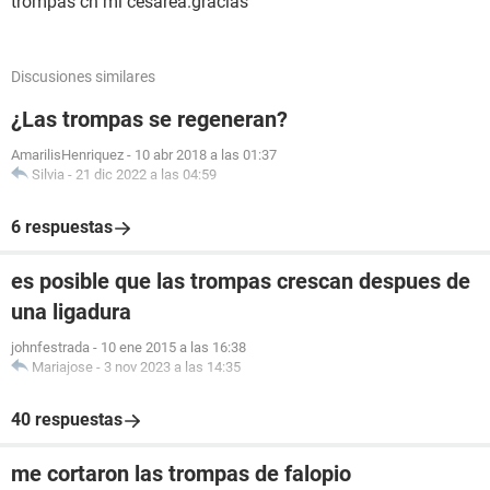
trompas cn mi cesarea.gracias
Discusiones similares
¿Las trompas se regeneran?
AmarilisHenriquez
-
10 abr 2018 a las 01:37
Silvia
-
21 dic 2022 a las 04:59
6 respuestas
es posible que las trompas crescan despues de
una ligadura
johnfestrada
-
10 ene 2015 a las 16:38
Mariajose
-
3 nov 2023 a las 14:35
40 respuestas
me cortaron las trompas de falopio