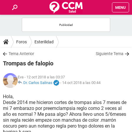
MENU
INICIO
FOROS
Foros
Esterilidad
SALUD
Tema Anterior
Siguiente Tema
Trompas de falopio
FAMILIA
Eva
- 12 oct 2018 a las 03:37
NUTRICIÓN
Dr. Carlos Salinas
-
14 oct 2018 a las 00:44
Hola,
BIENESTAR
Desde 2014 me hicieron cortes de trompas alos 7 meses de
mi 7 embarazo por preemclampsia reglo como 2 veces al
SEXUALIDAD
año es normal ? Me pasa algo? Ahora llevo unos 5/6meses
sin regla recién empeze con manchas de color .marrón
oscuro pero aun notengo regla pero tngo dolores en la
GLOSARIO
barriga k sera