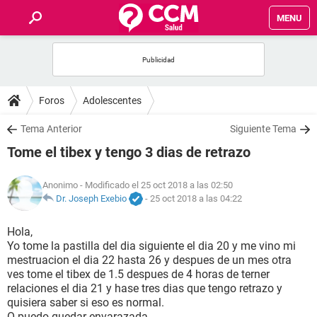
MENU
INICIO
FOROS
Foros
Adolescentes
SALUD
Tema Anterior
Siguiente Tema
Tome el tibex y tengo 3 dias de retrazo
FAMILIA
Anonimo
- Modificado el 25 oct 2018 a las 02:50
NUTRICIÓN
Dr. Joseph Exebio
-
25 oct 2018 a las 04:22
Hola,
BIENESTAR
Yo tome la pastilla del dia siguiente el dia 20 y me vino mi
mestruacion el dia 22 hasta 26 y despues de un mes otra
SEXUALIDAD
ves tome el tibex de 1.5 despues de 4 horas de terner
relaciones el dia 21 y hase tres dias que tengo retrazo y
quisiera saber si eso es normal.
GLOSARIO
O puedo quedar envarazada