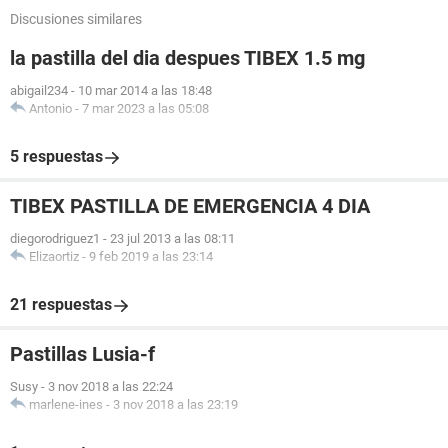
Discusiones similares
la pastilla del dia despues TIBEX 1.5 mg
abigail234
-
10 mar 2014 a las 18:48
Antonio
-
7 mar 2023 a las 05:08
5 respuestas
TIBEX PASTILLA DE EMERGENCIA 4 DIA
diegorodriguez1
-
23 jul 2013 a las 08:11
Elizaortiz
-
9 feb 2019 a las 23:14
21 respuestas
Pastillas Lusia-f
Susy
-
3 nov 2018 a las 22:24
marlene-ines
-
3 nov 2018 a las 23:19