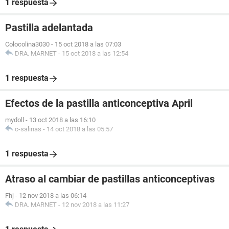
1 respuesta
Pastilla adelantada
Colocolina3030
-
15 oct 2018 a las 07:03
DRA. MARNET
-
15 oct 2018 a las 12:54
1 respuesta
Efectos de la pastilla anticonceptiva April
mydoll
-
13 oct 2018 a las 16:10
c-salinas
-
14 oct 2018 a las 05:57
1 respuesta
Atraso al cambiar de pastillas anticonceptivas
Fhj
-
12 nov 2018 a las 06:14
DRA. MARNET
-
12 nov 2018 a las 11:27