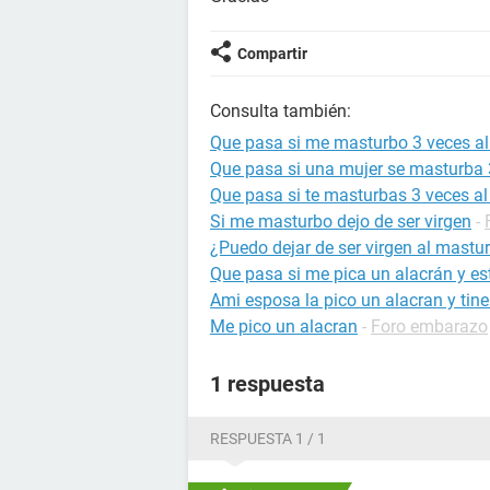
Compartir
Consulta también:
Que pasa si me masturbo 3 veces al
Que pasa si una mujer se masturba 3
Que pasa si te masturbas 3 veces al
Si me masturbo dejo de ser virgen
-
¿Puedo dejar de ser virgen al mast
Que pasa si me pica un alacrán y 
Ami esposa la pico un alacran y ti
Me pico un alacran
-
Foro embarazo
1 respuesta
RESPUESTA 1 / 1