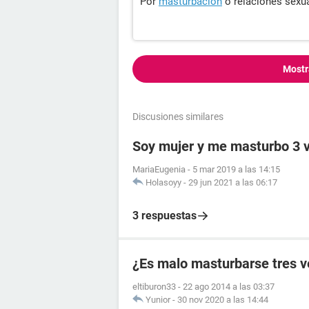
Por
masturbacion
o relaciones sexu
Mostr
Discusiones similares
Soy mujer y me masturbo 3 
MariaEugenia
-
5 mar 2019 a las 14:15
Holasoyy
-
29 jun 2021 a las 06:17
3 respuestas
¿Es malo masturbarse tres v
eltiburon33
-
22 ago 2014 a las 03:37
Yunior
-
30 nov 2020 a las 14:44