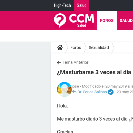
High-Tech
Salud
FOROS
SALUD
Foros
Sexualidad
Tema Anterior
¿Masturbarse 3 veces al día
jose
- Modificado el 20 may 2019 a l
Dr. Carlos Salinas
-
20 may 20
Hola,
Me masturbo diario 3 veces al dia 
Gracias