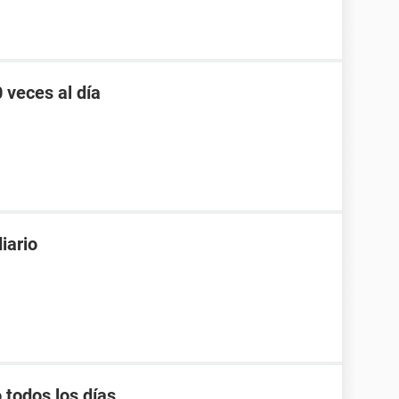
veces al día
iario
todos los días