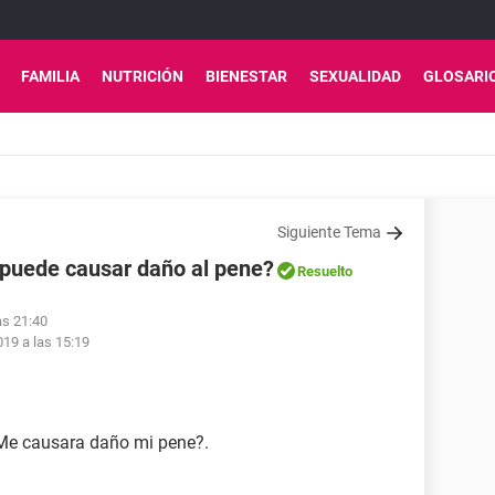
FAMILIA
NUTRICIÓN
BIENESTAR
SEXUALIDAD
GLOSARI
Siguiente Tema
 puede causar daño al pene?
Resuelto
as 21:40
19 a las 15:19
¿Me causara daño mi pene?.