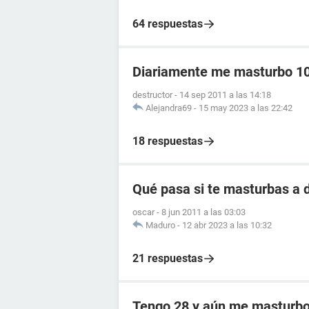
64 respuestas
Diariamente me masturbo 10 
destructor
-
14 sep 2011 a las 14:18
Alejandra69
-
15 may 2023 a las 22:42
18 respuestas
Qué pasa si te masturbas a d
oscar
-
8 jun 2011 a las 03:03
Maduro
-
12 abr 2023 a las 10:32
21 respuestas
Tengo 28 y aún me masturbo 