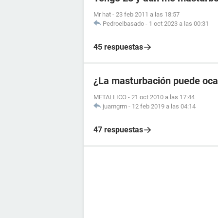
Mr hat
-
23 feb 2011 a las 18:57
Pedroelbasado
-
1 oct 2023 a las 00:31
45 respuestas
¿La masturbación puede oca
METALLICO
-
21 oct 2010 a las 17:44
juamgrm
-
12 feb 2019 a las 04:14
47 respuestas