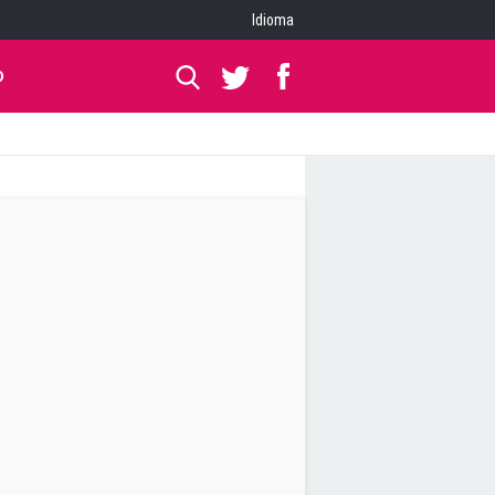
Idioma
O