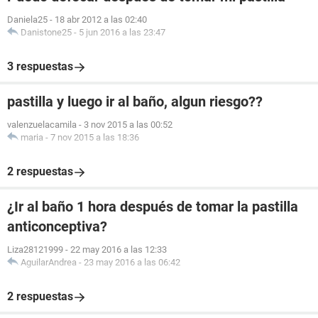
Daniela25
-
18 abr 2012 a las 02:40
Danistone25
-
5 jun 2016 a las 23:47
3 respuestas
pastilla y luego ir al baño, algun riesgo??
valenzuelacamila
-
3 nov 2015 a las 00:52
maria
-
7 nov 2015 a las 18:36
2 respuestas
¿Ir al baño 1 hora después de tomar la pastilla
anticonceptiva?
Liza28121999
-
22 may 2016 a las 12:33
AguilarAndrea
-
23 may 2016 a las 06:42
2 respuestas