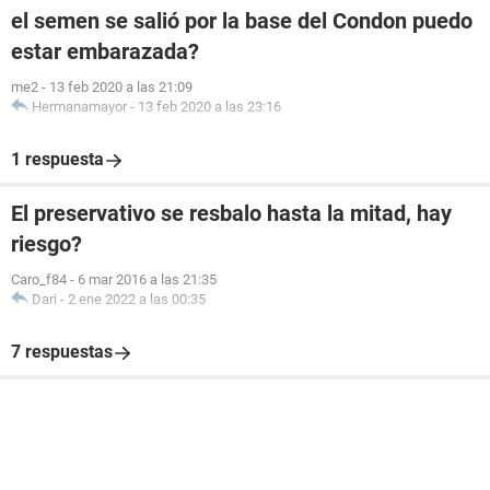
el semen se salió por la base del Condon puedo
estar embarazada?
me2
-
13 feb 2020 a las 21:09
Hermanamayor
-
13 feb 2020 a las 23:16
1 respuesta
El preservativo se resbalo hasta la mitad, hay
riesgo?
Caro_f84
-
6 mar 2016 a las 21:35
Dari
-
2 ene 2022 a las 00:35
7 respuestas