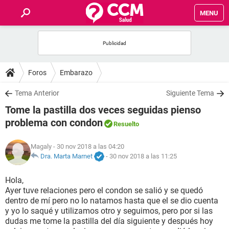
MENU
INICIO
FOROS
Foros
Embarazo
SALUD
Tema Anterior
Siguiente Tema
Tome la pastilla dos veces seguidas pienso
FAMILIA
problema con condon
Resuelto
NUTRICIÓN
Magaly
- 30 nov 2018 a las 04:20
Dra. Marta Marnet
-
30 nov 2018 a las 11:25
BIENESTAR
Hola,
Ayer tuve relaciones pero el condon se salió y se quedó
SEXUALIDAD
dentro de mí pero no lo natamos hasta que el se dio cuenta
y yo lo saqué y utilizamos otro y seguimos, pero por si las
dudas me tome la pastilla del día siguiente y después hoy
GLOSARIO