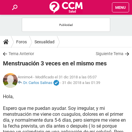
MENU
INICIO
FOROS
Foros
Sexualidad
SALUD
Tema Anterior
Siguiente Tema
Menstruación 3 veces en el mismo mes
FAMILIA
Annimo4
- Modificado el 31 dic 2018 a las 05:07
NUTRICIÓN
Dr. Carlos Salinas
-
31 dic 2018 a las 01:39
Hola,
BIENESTAR
Espero que me puedan ayudar. Soy irregular, y mi
SEXUALIDAD
menstruación me viene con cuagulos, dolores en el primer
día, y normalmente dura 5-6 días, pero siempre me viene en
la fecha prevista, un día antes o después ( lo sé porque
GLOSARIO
tengo un calendario en una aplicación de mi celular). Pero