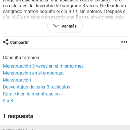
en este mes de diciembre he sangrado 3 veces. He tenido un
sangrado marrón poquito el día 9-11, sin dolores. Después el
día 16-20, un sangrado marrón con Rosita, sin dolores, solo
en el primer día un poquito de dolor, pero no era el mismo
Ver más
dolor de cólico menstrual. Después el día 26 me ha bajado
marrón y después color rojo, hasta hoy 30 de diciembre; el
sangrado es sin cólicos, y solo me ha bajado 2 cuagulos
Compartir
marrones 2 días. Es muy extraño que no tenga cólicos
menstruales, y nunca me había bajado la menstruacion 3
Consulta también:
veces en el mismo mes. He tenido relaciones sexuales sin
protección, esperando un bebé, pero el sangrado me
Menstruación 3 veces en el mismo mes
preocupa porque no sé si estoy embarazada o algo pasa.
Menstruacion en el embarazo
También me he sentido débil, mi temperatura ha subido, no
Menstruación
tengo picazón ni molestias al orinar, y mi apetito ha bajado.
De que se puede tratar ?..
Desventajas de tener 3 testículos
Ruta c-k en la menstruación
✓
5 a 3
1 respuesta