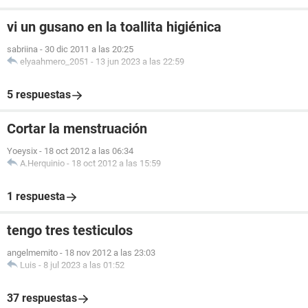
vi un gusano en la toallita higiénica
sabriina
-
30 dic 2011 a las 20:25
elyaahmero_2051
-
13 jun 2023 a las 22:59
5 respuestas
Cortar la menstruación
Yoeysix
-
18 oct 2012 a las 06:34
A.Herquinio
-
18 oct 2012 a las 15:59
1 respuesta
tengo tres testiculos
angelmemito
-
18 nov 2012 a las 23:03
Luis
-
8 jul 2023 a las 01:52
37 respuestas