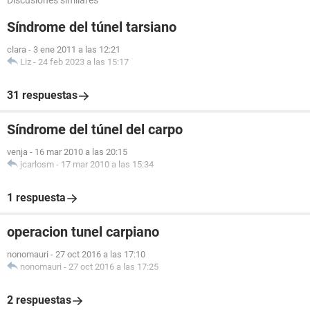
Discusiones similares
Síndrome del túnel tarsiano
clara
-
3 ene 2011 a las 12:21
Liz
-
24 feb 2023 a las 15:17
31 respuestas
Síndrome del túnel del carpo
venja
-
16 mar 2010 a las 20:15
jcarlosm
-
17 mar 2010 a las 15:34
1 respuesta
operacion tunel carpiano
nonomauri
-
27 oct 2016 a las 17:10
nonomauri
-
27 oct 2016 a las 17:25
2 respuestas