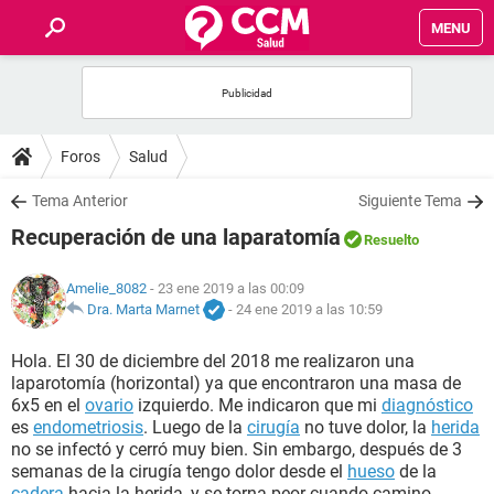
MENU
INICIO
FOROS
Foros
Salud
SALUD
Tema Anterior
Siguiente Tema
Recuperación de una laparatomía
Resuelto
FAMILIA
Amelie_8082
- 23 ene 2019 a las 00:09
NUTRICIÓN
Dra. Marta Marnet
-
24 ene 2019 a las 10:59
Hola. El 30 de diciembre del 2018 me realizaron una
BIENESTAR
laparotomía (horizontal) ya que encontraron una masa de
6x5 en el
ovario
izquierdo. Me indicaron que mi
diagnóstico
SEXUALIDAD
es
endometriosis
. Luego de la
cirugía
no tuve dolor, la
herida
no se infectó y cerró muy bien. Sin embargo, después de 3
semanas de la cirugía tengo dolor desde el
hueso
de la
GLOSARIO
cadera
hacia la herida, y se torna peor cuando camino.