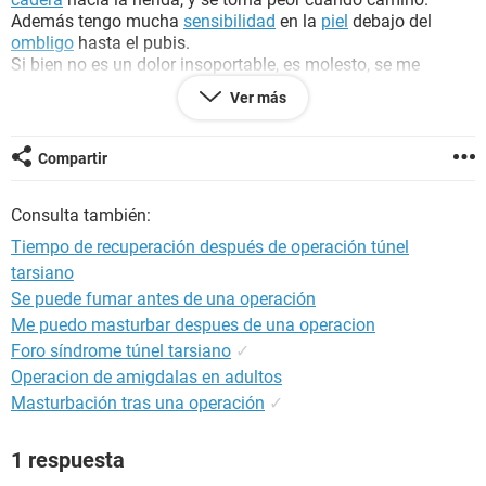
Además tengo mucha
sensibilidad
en la
piel
debajo del
ombligo
hasta el pubis.
Si bien no es un dolor insoportable, es molesto, se me
inflama el
estómago
mucho y me duele.
Ver más
Tengo temor, no sé si es normal, cuánto tiempo seguiré así,
si mi estómago en algún momento va a ser como antes.
Compartir
Gracias por leerme
Consulta también:
Tiempo de recuperación después de operación túnel
tarsiano
Se puede fumar antes de una operación
Me puedo masturbar despues de una operacion
Foro síndrome túnel tarsiano
✓
Operacion de amigdalas en adultos
Masturbación tras una operación
✓
1 respuesta