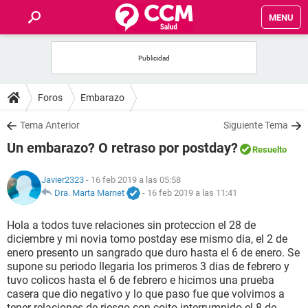
MENU
INICIO
FOROS
Foros
Embarazo
SALUD
Tema Anterior
Siguiente Tema
Un embarazo? O retraso por postday?
Resuelto
FAMILIA
Javier2323
- 16 feb 2019 a las 05:58
NUTRICIÓN
Dra. Marta Marnet
-
16 feb 2019 a las 11:41
Hola a todos tuve relaciones sin proteccion el 28 de
BIENESTAR
diciembre y mi novia tomo postday ese mismo dia, el 2 de
enero presento un sangrado que duro hasta el 6 de enero. Se
SEXUALIDAD
supone su periodo llegaria los primeros 3 dias de febrero y
tuvo colicos hasta el 6 de febrero e hicimos una prueba
casera que dio negativo y lo que paso fue que volvimos a
GLOSARIO
tener relaciones de riesgo con coito interrumpido el 8 de