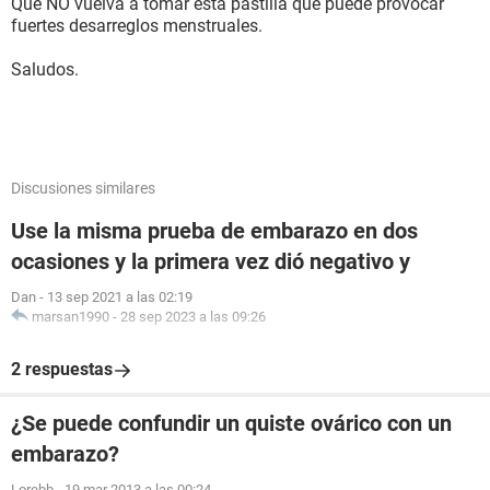
Que NO vuelva a tomar esta pastilla que puede provocar
fuertes desarreglos menstruales.
Saludos.
Discusiones similares
Use la misma prueba de embarazo en dos
ocasiones y la primera vez dió negativo y
Dan
-
13 sep 2021 a las 02:19
marsan1990
-
28 sep 2023 a las 09:26
2 respuestas
¿Se puede confundir un quiste ovárico con un
embarazo?
Lorebb
-
19 mar 2013 a las 00:24