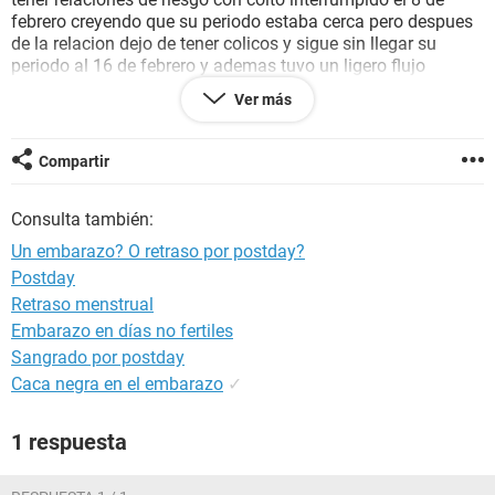
febrero creyendo que su periodo estaba cerca pero despues
de la relacion dejo de tener colicos y sigue sin llegar su
periodo al 16 de febrero y ademas tuvo un ligero flujo
marron el 10 de febrero que solo duro ese dia y partir del dia
Ver más
12 de febrero ha tenido dolor de pechos y colicos pero muy
pequeños aunque aun sin presentar menstruacion. Es muy
posible que este embarazada? Estoy muy preocupado y les
Compartir
agradeceria me contestaran tan rapido como puedan
porfavor.
Consulta también:
Un embarazo? O retraso por postday?
Postday
Retraso menstrual
Embarazo en días no fertiles
Sangrado por postday
Caca negra en el embarazo
✓
1 respuesta