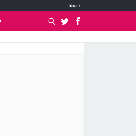
Idioma
O