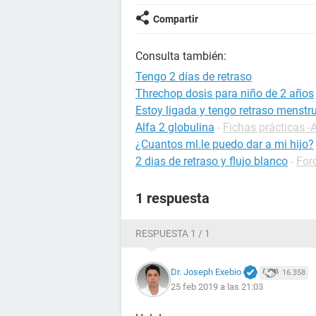
Compartir
Consulta también:
Tengo 2 días de retraso
Threchop dosis para niño de 2 años
Estoy ligada y tengo retraso menstr
Alfa 2 globulina
-
Fichas prácticas -
¿Cuantos ml.le puedo dar a mi hijo?
2 dias de retraso y flujo blanco
-
For
1 respuesta
RESPUESTA 1 / 1
Dr. Joseph Exebio
16.358
25 feb 2019 a las 21:03