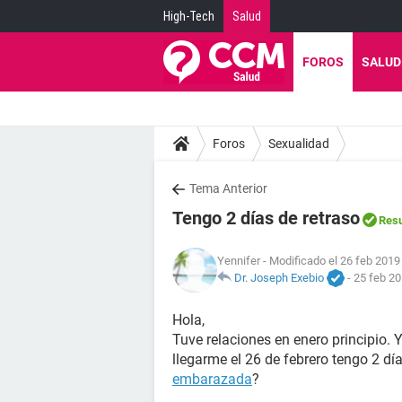
High-Tech
Salud
FOROS
SALUD
Foros
Sexualidad
Tema Anterior
Tengo 2 días de retraso
Resu
Yennifer
- Modificado el 26 feb 2019 
Dr. Joseph Exebio
-
25 feb 20
Hola,
Tuve relaciones en enero principio. 
llegarme el 26 de febrero tengo 2 dí
embarazada
?