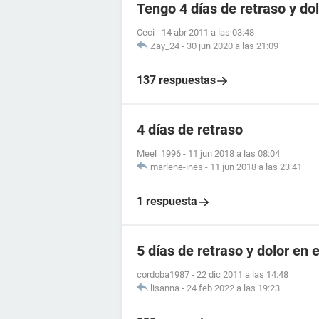
Tengo 4 días de retraso y d
Ceci
-
14 abr 2011 a las 03:48
Zay_24
-
30 jun 2020 a las 21:09
137 respuestas
4 días de retraso
Meel_1996
-
11 jun 2018 a las 08:04
marlene-ines
-
11 jun 2018 a las 23:41
1 respuesta
5 días de retraso y dolor en e
cordoba1987
-
22 dic 2011 a las 14:48
lisanna
-
24 feb 2022 a las 19:23