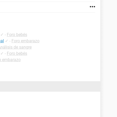
✓
-
Foro bebés
ual
✓
-
Foro embarazo
Análisis de sangre
✓
-
Foro bebés
o embarazo