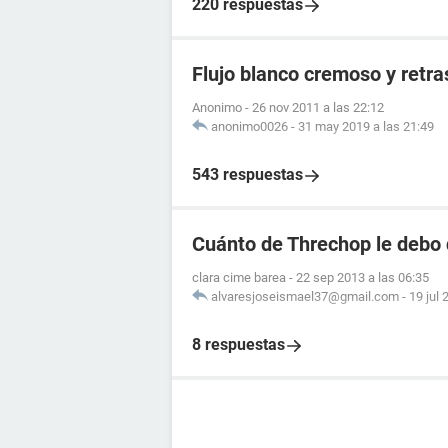
220 respuestas
Flujo blanco cremoso y retr
Anonimo
-
26 nov 2011 a las 22:12
anonimo0026
-
31 may 2019 a las 21:49
543 respuestas
Cuánto de Threchop le debo 
clara cime barea
-
22 sep 2013 a las 06:35
alvaresjoseismael37@gmail.com
-
19 jul 
8 respuestas