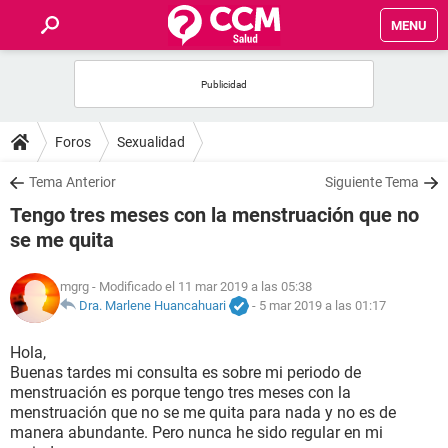
MENU
INICIO
FOROS
Foros
Sexualidad
SALUD
Tema Anterior
Siguiente Tema
Tengo tres meses con la menstruación que no
FAMILIA
se me quita
NUTRICIÓN
mgrg
- Modificado el 11 mar 2019 a las 05:38
Dra. Marlene Huancahuari
-
5 mar 2019 a las 01:17
BIENESTAR
Hola,
Buenas tardes mi consulta es sobre mi periodo de
SEXUALIDAD
menstruación es porque tengo tres meses con la
menstruación que no se me quita para nada y no es de
manera abundante. Pero nunca he sido regular en mi
GLOSARIO