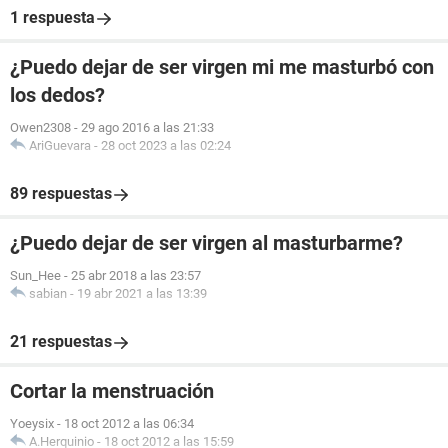
1 respuesta
¿Puedo dejar de ser virgen mi me masturbó con
los dedos?
Owen2308
-
29 ago 2016 a las 21:33
AriGuevara
-
28 oct 2023 a las 02:24
89 respuestas
¿Puedo dejar de ser virgen al masturbarme?
Sun_Hee
-
25 abr 2018 a las 23:57
sabian
-
19 abr 2021 a las 13:39
21 respuestas
Cortar la menstruación
Yoeysix
-
18 oct 2012 a las 06:34
A.Herquinio
-
18 oct 2012 a las 15:59