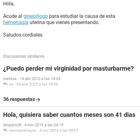
Hola,
Acude al
ginecólogo
para estudiar la causa de esta
hemorragia
uterina que vienes presentando.
Saludos cordiales
Discusiones similares
¿Puedo perder mi virginidad por masturbarme?
melixxa
-
14 abr 2010 a las 14:24
yo
-
24 ene 2022 a las 18:56
36 respuestas
Hola, quisiera saber cuantos meses son 41 dias
Amparo28
-
4 nov 2019 a las 04:19
Hermanamayor
-
4 nov 2019 a las 09:01