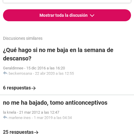
Mostrar toda la discusión
Discusiones similares
¿Qué hago si no me baja en la semana de
descanso?
Geraldinnee
-
15 dic 2016 a las 16:20
beckerrosana
-
22 abr 2020 a las 12:55
6 respuestas
no me ha bajado, tomo anticonceptivos
la knela
-
21 mar 2012 a las 12:47
marlene-ines
-
1 mar 2019 a las 04:34
25 respuestas