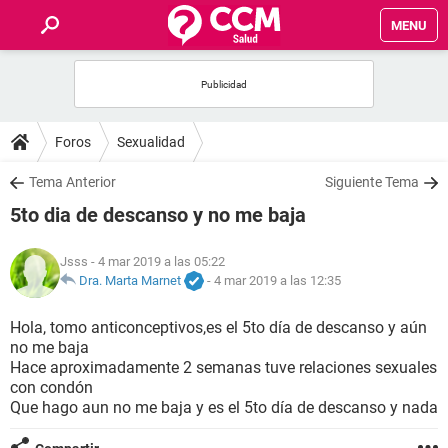
MENU
INICIO
FOROS
Foros
Sexualidad
SALUD
Tema Anterior
Siguiente Tema
5to dia de descanso y no me baja
FAMILIA
Jsss
- 4 mar 2019 a las 05:22
NUTRICIÓN
Dra. Marta Marnet
-
4 mar 2019 a las 12:35
Hola, tomo anticonceptivos,es el 5to día de descanso y aún
BIENESTAR
no me baja
Hace aproximadamente 2 semanas tuve relaciones sexuales
SEXUALIDAD
con condón
Que hago aun no me baja y es el 5to día de descanso y nada
GLOSARIO