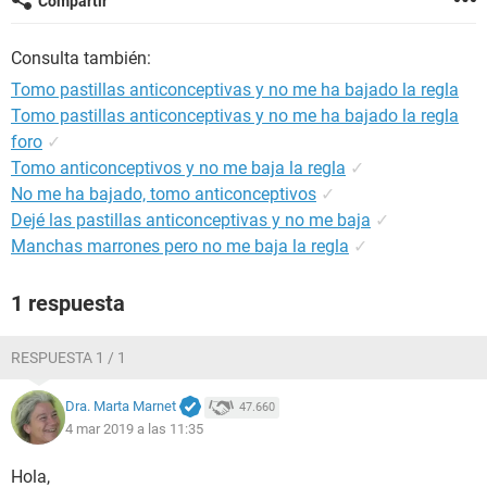
Compartir
Consulta también:
Tomo pastillas anticonceptivas y no me ha bajado la regla
Tomo pastillas anticonceptivas y no me ha bajado la regla
foro
✓
Tomo anticonceptivos y no me baja la regla
✓
No me ha bajado, tomo anticonceptivos
✓
Dejé las pastillas anticonceptivas y no me baja
✓
Manchas marrones pero no me baja la regla
✓
1 respuesta
RESPUESTA 1 / 1
Dra. Marta Marnet
47.660
4 mar 2019 a las 11:35
Hola,