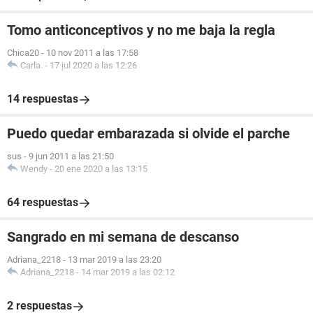
Tomo anticonceptivos y no me baja la regla
Chica20
-
10 nov 2011 a las 17:58
Carla.
-
17 jul 2020 a las 12:26
14 respuestas
Puedo quedar embarazada si olvide el parche
sus
-
9 jun 2011 a las 21:50
Wendy
-
20 ene 2020 a las 13:15
64 respuestas
Sangrado en mi semana de descanso
Adriana_2218
-
13 mar 2019 a las 23:20
Adriana_2218
-
14 mar 2019 a las 02:12
2 respuestas