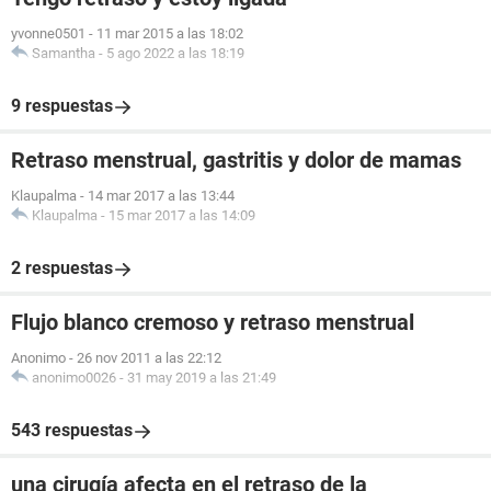
yvonne0501
-
11 mar 2015 a las 18:02
Samantha
-
5 ago 2022 a las 18:19
9 respuestas
Retraso menstrual, gastritis y dolor de mamas
Klaupalma
-
14 mar 2017 a las 13:44
Klaupalma
-
15 mar 2017 a las 14:09
2 respuestas
Flujo blanco cremoso y retraso menstrual
Anonimo
-
26 nov 2011 a las 22:12
anonimo0026
-
31 may 2019 a las 21:49
543 respuestas
una cirugía afecta en el retraso de la