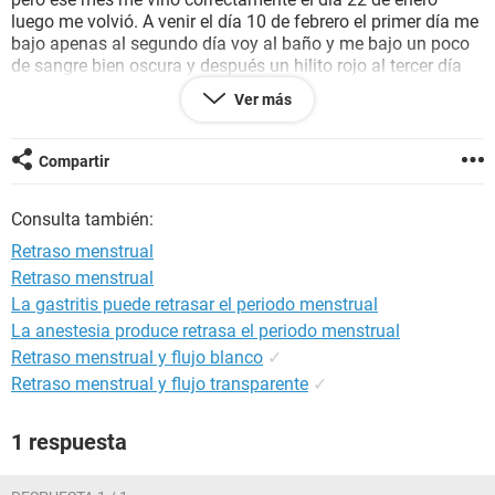
luego me volvió. A venir el día 10 de febrero el primer día me
bajo apenas al segundo día voy al baño y me bajo un poco
de sangre bien oscura y después un hilito rojo al tercer día
me bajo apenas un manchado y se me cortó este mes de
Ver más
marzo creí que iba a venirme el 10 como el mes anterior de
febrero pero hoy es 13 y no me a venido nada ni siento dolor
de ovarios que puede ser??.
Compartir
Gracias
Consulta también:
Retraso menstrual
Retraso menstrual
La gastritis puede retrasar el periodo menstrual
La anestesia produce retrasa el periodo menstrual
Retraso menstrual y flujo blanco
✓
Retraso menstrual y flujo transparente
✓
1 respuesta