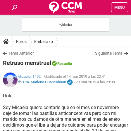
MENU
INICIO
FOROS
Foros
Embarazo
SALUD
Tema Anterior
Siguiente Tema
Retraso menstrual
Resuelto
FAMILIA
Micaela_1492
- Modificado el 14 mar 2019 a las 22:41
NUTRICIÓN
Dra. Marlene Huancahuari
-
23 mar 2019 a las 23:39
Hola,
BIENESTAR
Soy Micaela quiero contarle que en el mes de noviembre
SEXUALIDAD
deje de tomar las pastillas anticonceptivas pero con mi
marido nos cuidamos de otra manera en el mes de enero
decidimos que el Iba a dejar de cuidarse para poder encargar
GLOSARIO
pero ese mes me vino correctamente el día 22 de enero