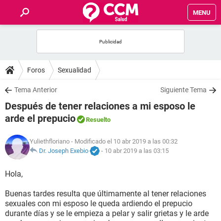
MENU
INICIO
FOROS
Foros
Sexualidad
SALUD
Tema Anterior
Siguiente Tema
Después de tener relaciones a mi esposo le
FAMILIA
arde el prepucio
Resuelto
NUTRICIÓN
Yuliethfloriano
- Modificado el 10 abr 2019 a las 00:32
Dr. Joseph Exebio
-
10 abr 2019 a las 03:15
BIENESTAR
Hola,
SEXUALIDAD
Buenas tardes resulta que últimamente al tener relaciones
sexuales con mi esposo le queda ardiendo el prepucio
durante días y se le empieza a pelar y salir grietas y le arde
GLOSARIO