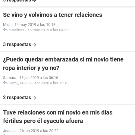
Se vino y volvimos a tener relaciones
Mich
-
14 may 2019 a las 10:13
c-salinas
-
16 may 2019 a las 04:36
3 respuestas
¿Puedo quedar embarazada si mi novio tiene
ropa interior y yo no?
Samara
-
18 jun 2019 a las 06:16
Cami_14jjj
-
23 abr 2020 a las 15:16
2 respuestas
Tuve relaciones con mi novio en mis días
fértiles pero él eyaculo afuera
Jessica
-
26 jun 2019 a las 20:22