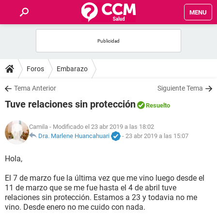
MENU
INICIO
FOROS
Foros
Embarazo
SALUD
Tema Anterior
Siguiente Tema
Tuve relaciones sin protección
Resuelto
FAMILIA
Camila
- Modificado el 23 abr 2019 a las 18:02
NUTRICIÓN
Dra. Marlene Huancahuari
-
23 abr 2019 a las 15:07
Hola,
BIENESTAR
El 7 de marzo fue la última vez que me vino luego desde el
SEXUALIDAD
11 de marzo que se me fue hasta el 4 de abril tuve
relaciones sin protección. Estamos a 23 y todavia no me
vino. Desde enero no me cuido con nada.
GLOSARIO