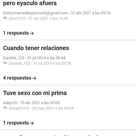
pero eyaculo afuera
Evelynmercedespezovela@gmail.com
-
21 abr 2021 a las 05:14
jessi2731
-
21 abr 2021 a las 18:48
1 respuesta
Cuando tener relaciones
Daniela_123
-
31 jul 2014 a las 00:44
Daniela_123
-
31 jul 2014 a las 03:38
4 respuestas
Tuve sexo con mi prima
Adejo10
-
19 abr 2021 a las 00:05
Ismael1312
-
23 may 2021 a las 09:54
1 respuesta