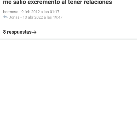
me salio excremento al tener relaciones
hermosa
-
9 feb 2012 a las 01:17
Jonas
-
13 abr 2022 a las 19:47
8 respuestas