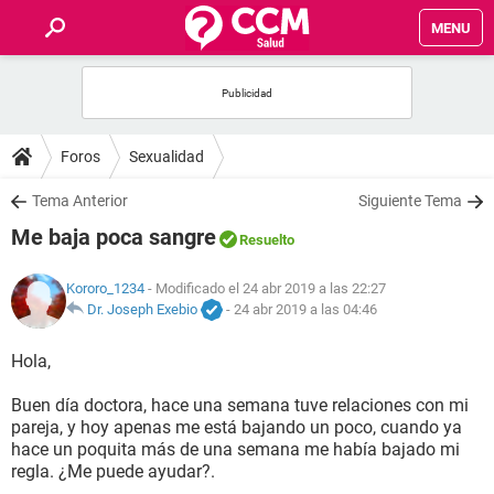
MENU
INICIO
FOROS
Foros
Sexualidad
SALUD
Tema Anterior
Siguiente Tema
Me baja poca sangre
Resuelto
FAMILIA
Kororo_1234
- Modificado el 24 abr 2019 a las 22:27
NUTRICIÓN
Dr. Joseph Exebio
-
24 abr 2019 a las 04:46
Hola,
BIENESTAR
Buen día doctora, hace una semana tuve relaciones con mi
SEXUALIDAD
pareja, y hoy apenas me está bajando un poco, cuando ya
hace un poquita más de una semana me había bajado mi
regla. ¿Me puede ayudar?.
GLOSARIO