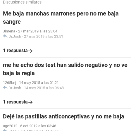
Discusiones similares
Me baja manchas marrones pero no me baja
sangre
Jimena
-
27 mar 2019 a las 23:04
Dr.Josh
-
27 mar 2019 a las 23:51
1 respuesta
me he echo dos test han salido negativo y no ve
baja la regla
1265bnj
-
14 may 2015 a las 01:21
Dr.Josh
-
14 may 2015 a las 06:48
1 respuesta
Dejé las pastillas anticonceptivas y no me baja
uge2012
-
6 oct 2012 a las 03:46