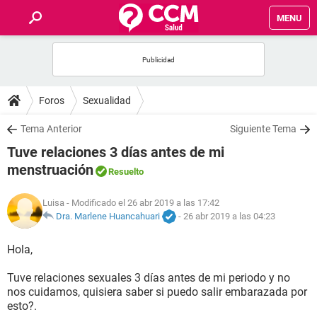
MENU
INICIO
FOROS
Foros
Sexualidad
SALUD
Tema Anterior
Siguiente Tema
Tuve relaciones 3 días antes de mi
FAMILIA
menstruación
Resuelto
NUTRICIÓN
Luisa
- Modificado el 26 abr 2019 a las 17:42
Dra. Marlene Huancahuari
-
26 abr 2019 a las 04:23
BIENESTAR
Hola,
SEXUALIDAD
Tuve relaciones sexuales 3 días antes de mi periodo y no
nos cuidamos, quisiera saber si puedo salir embarazada por
esto?.
GLOSARIO