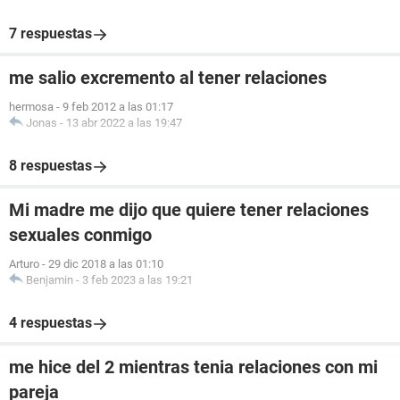
7 respuestas
me salio excremento al tener relaciones
hermosa
-
9 feb 2012 a las 01:17
Jonas
-
13 abr 2022 a las 19:47
8 respuestas
Mi madre me dijo que quiere tener relaciones
sexuales conmigo
Arturo
-
29 dic 2018 a las 01:10
Benjamin
-
3 feb 2023 a las 19:21
4 respuestas
me hice del 2 mientras tenia relaciones con mi
pareja