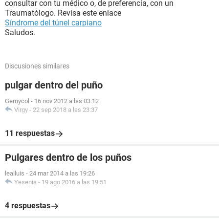
consultar con tu médico o, de preferencia, con un
Traumatólogo. Revisa este enlace
Síndrome del túnel carpiano
Saludos.
Discusiones similares
pulgar dentro del puño
Gernycol
-
16 nov 2012 a las 03:12
Virgy
-
22 sep 2018 a las 23:37
11 respuestas
Pulgares dentro de los puños
lealluis
-
24 mar 2014 a las 19:26
Yesenia
-
19 ago 2016 a las 19:51
4 respuestas