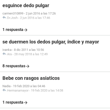
esguince dedo pulgar
carmen310899
-
2 jun 2016 a las 17:26
Dr.Josh
-
2 jun 2016 a las 17:46
1 respuesta
se duermen los dedos pulgar, índice y mayor
ivanka
-
8 dic 2011 a las 10:56
Ara
-
28 may 2018 a las 12:49
8 respuestas
Bebe con rasgos asiaticos
Nadia
-
19 feb 2020 a las 04:46
Hermanamayor
-
19 feb 2020 a las 14:08
1 respuesta