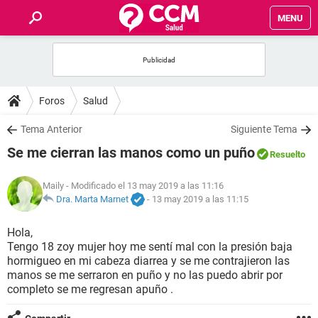
MENU
INICIO
FOROS
Foros
Salud
SALUD
Tema Anterior
Siguiente Tema
Se me cierran las manos como un puño
Resuelto
FAMILIA
Maily
- Modificado el 13 may 2019 a las 11:16
NUTRICIÓN
Dra. Marta Marnet
-
13 may 2019 a las 11:15
Hola,
BIENESTAR
Tengo 18 zoy mujer hoy me sentí mal con la presión baja
hormigueo en mi cabeza diarrea y se me contrajieron las
SEXUALIDAD
manos se me serraron en puño y no las puedo abrir por
completo se me regresan apuño .
GLOSARIO