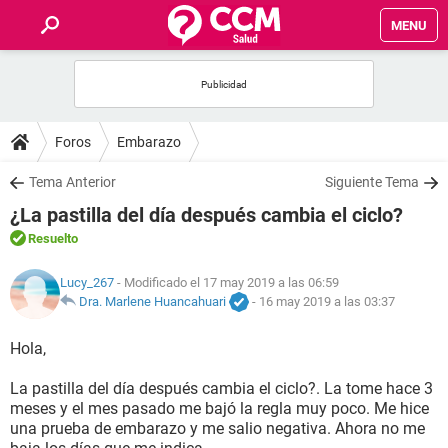
MENU
INICIO
FOROS
Foros
Embarazo
SALUD
Tema Anterior
Siguiente Tema
¿La pastilla del día después cambia el ciclo?
FAMILIA
Resuelto
NUTRICIÓN
Lucy_267
- Modificado el 17 may 2019 a las 06:59
Dra. Marlene Huancahuari
-
16 may 2019 a las 03:37
BIENESTAR
Hola,
SEXUALIDAD
La pastilla del día después cambia el ciclo?. La tome hace 3
meses y el mes pasado me bajó la regla muy poco. Me hice
una prueba de embarazo y me salio negativa. Ahora no me
GLOSARIO