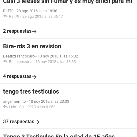
Casi 3 Meses sin Fumar y es muy dificil para mi
Raf79
-
28 ago 2016 a las 18:38
Raf79
-
29 ago 2016 a las 06:17
2 respuestas
Bira-rds 3 en revision
BeatrizFrancocaro
-
13 nov 2018 a las 16:32
Beitajerezana
-
13 nov 2018 a las 18:33
4 respuestas
tengo tres testiculos
angelmemito
-
18 nov 2012 a las 23:03
Luis
-
8 jul 2023 a las 01:52
37 respuestas
Tengo 3 Testiculos En la edad de 15 años