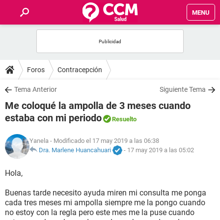
MENU
INICIO
FOROS
Foros
Contracepción
SALUD
Tema Anterior
Siguiente Tema
Me coloqué la ampolla de 3 meses cuando
FAMILIA
estaba con mi periodo
Resuelto
NUTRICIÓN
Yanela
- Modificado el 17 may 2019 a las 06:38
Dra. Marlene Huancahuari
-
17 may 2019 a las 05:02
BIENESTAR
Hola,
SEXUALIDAD
Buenas tarde necesito ayuda miren mi consulta me ponga
cada tres meses mi ampolla siempre me la pongo cuando
no estoy con la regla pero este mes me la puse cuando
GLOSARIO