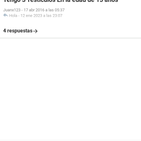
Juanx123
-
17 abr 2016 a las 05:37
Hola
-
12 ene 2023 a las 23:07
4 respuestas