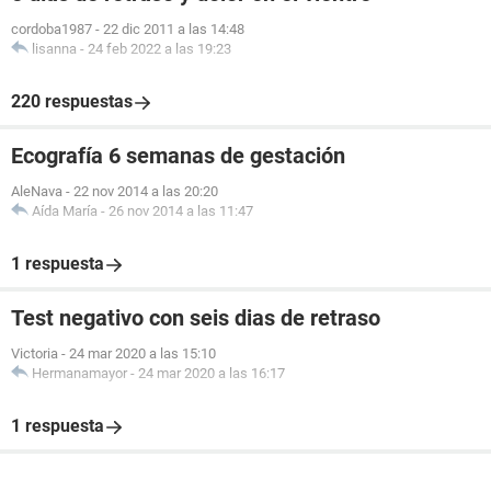
cordoba1987
-
22 dic 2011 a las 14:48
lisanna
-
24 feb 2022 a las 19:23
220 respuestas
Ecografía 6 semanas de gestación
AleNava
-
22 nov 2014 a las 20:20
Aída María
-
26 nov 2014 a las 11:47
1 respuesta
Test negativo con seis dias de retraso
Victoria
-
24 mar 2020 a las 15:10
Hermanamayor
-
24 mar 2020 a las 16:17
1 respuesta