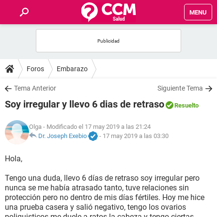
MENU
INICIO
FOROS
Foros
Embarazo
SALUD
Tema Anterior
Siguiente Tema
Soy irregular y llevo 6 dias de retraso
Resuelto
FAMILIA
Olga
- Modificado el 17 may 2019 a las 21:24
NUTRICIÓN
Dr. Joseph Exebio
-
17 may 2019 a las 03:30
Hola,
BIENESTAR
Tengo una duda, llevo 6 días de retraso soy irregular pero
SEXUALIDAD
nunca se me había atrasado tanto, tuve relaciones sin
protección pero no dentro de mis días fértiles. Hoy me hice
una prueba casera y salió negativo, tengo los ovarios
GLOSARIO
poliquisticos me duele a ratos la cabeza y tengo ciertas