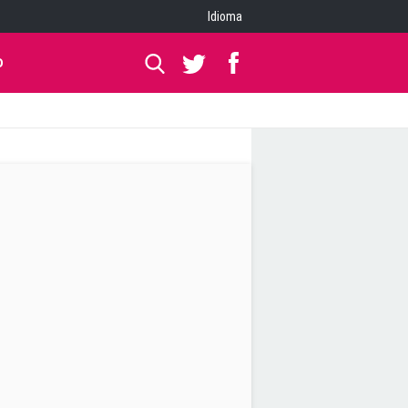
Idioma
O