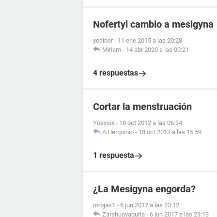
Nofertyl cambio a mesigyna
yoalber
-
11 ene 2015 a las 20:28
Miriam
-
14 abr 2020 a las 00:21
4 respuestas
Cortar la menstruación
Yoeysix
-
18 oct 2012 a las 06:34
A.Herquinio
-
18 oct 2012 a las 15:59
1 respuesta
¿La Mesigyna engorda?
mrojas1
-
6 jun 2017 a las 23:12
Zarahuayaquita
-
6 jun 2017 a las 23:13