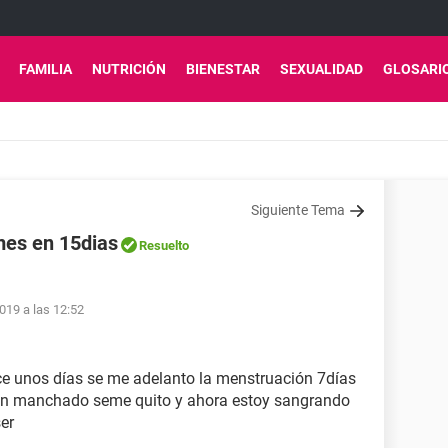
FAMILIA
NUTRICIÓN
BIENESTAR
SEXUALIDAD
GLOSARI
Siguiente Tema
mes en 15dias
Resuelto
019 a las 12:52
e unos días se me adelanto la menstruación 7días
un manchado seme quito y ahora estoy sangrando
er