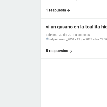
1 respuesta
vi un gusano en la toallita hi
sabriina
-
30 dic 2011 a las 20:25
elyaahmero_2051
-
13 jun 2023 a las 22:5
5 respuestas