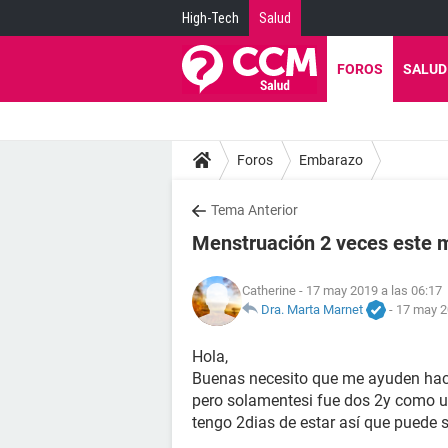
High-Tech
Salud
FOROS
SALUD
Foros
Embarazo
Tema Anterior
Menstruación 2 veces este 
Catherine
- 17 may 2019 a las 06:17
Dra. Marta Marnet
-
17 may 2
Hola,
Buenas necesito que me ayuden hac
pero solamentesi fue dos 2y como 
tengo 2dias de estar así que puede s