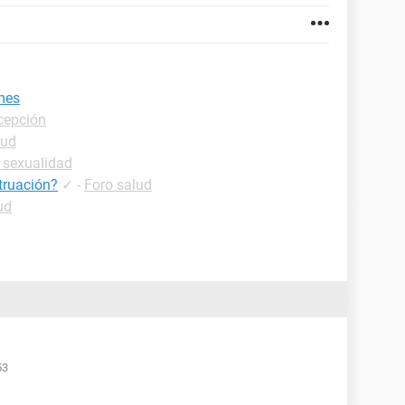
mes
cepción
lud
 sexualidad
truación?
✓
-
Foro salud
ud
53