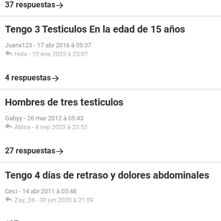
37 respuestas
Tengo 3 Testiculos En la edad de 15 años
Juanx123
-
17 abr 2016 à 05:37
Hola
-
12 ene 2023 à 23:07
4 respuestas
Hombres de tres testiculos
Gabyy
-
26 mar 2012 à 05:43
Abisa
-
4 sep 2023 à 23:52
27 respuestas
Tengo 4 días de retraso y dolores abdominales
Ceci
-
14 abr 2011 à 03:48
Zay_24
-
30 jun 2020 à 21:09