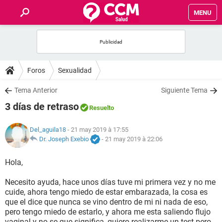
MENU
INICIO
FORUMS
Foros
Sexualidad
SALUD
Tema Anterior
Siguiente Tema
3 días de retraso
Resuelto
FAMILIA
Del_aguila18
- 21 may 2019 à 17:55
NUTRICIÓN
Dr. Joseph Exebio
-
21 may 2019 à 22:06
Hola,
BIENESTAR
Necesito ayuda, hace unos días tuve mi primera vez y no me
SEXUALIDAD
cuide, ahora tengo miedo de estar embarazada, la cosa es
que el dice que nunca se vino dentro de mi ni nada de eso,
pero tengo miedo de estarlo, y ahora me esta saliendo flujo
GLOSARIO
vaginal y no se que significa, quiero realizarme un test pero