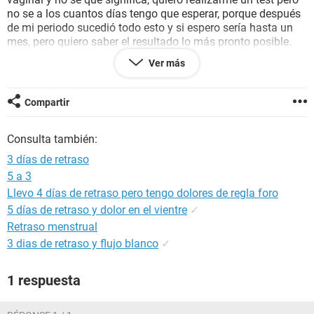
no se a los cuantos días tengo que esperar, porque después
de mi periodo sucedió todo esto y si espero sería hasta un
mes, pero quiero saber el resultado lo más pronto posible.
No se si es por lo mismo que estoy nerviosa y ansiosa que
Ver más
siento que tengo los síntomas, pero de tener relaciones
tengo como 3 días creo que es muy pronto para sentir
síntomas o es que estoy nerviosa y me los imagino.
Compartir
Gracias
Consulta también:
3 días de retraso
5 a 3
Llevo 4 días de retraso pero tengo dolores de regla foro
5 días de retraso y dolor en el vientre
✓
Retraso menstrual
3 dias de retraso y flujo blanco
✓
1 respuesta