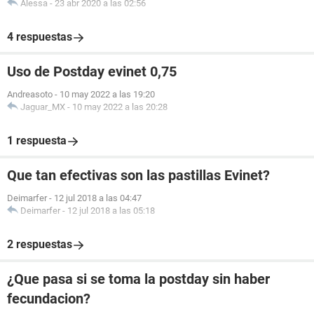
Alessa
-
23 abr 2020 a las 02:56
4 respuestas
Uso de Postday evinet 0,75
Andreasoto
-
10 may 2022 a las 19:20
Jaguar_MX
-
10 may 2022 a las 20:28
1 respuesta
Que tan efectivas son las pastillas Evinet?
Deimarfer
-
12 jul 2018 a las 04:47
Deimarfer
-
12 jul 2018 a las 05:18
2 respuestas
¿Que pasa si se toma la postday sin haber
fecundacion?