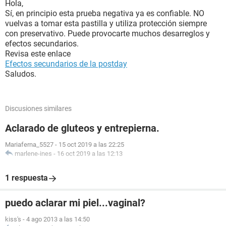
Hola,
Sí, en principio esta prueba negativa ya es confiable. NO
vuelvas a tomar esta pastilla y utiliza protección siempre
con preservativo. Puede provocarte muchos desarreglos y
efectos secundarios.
Revisa este enlace
Efectos secundarios de la postday
Saludos.
Discusiones similares
Aclarado de gluteos y entrepierna.
Mariaferna_5527
-
15 oct 2019 a las 22:25
marlene-ines
-
16 oct 2019 a las 12:13
1 respuesta
puedo aclarar mi piel...vaginal?
kiss's
-
4 ago 2013 a las 14:50