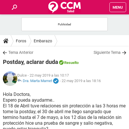
MENU
INICIO
FOROS
Foros
Embarazo
SALUD
Tema Anterior
Siguiente Tema
Postday, aclarar duda
Resuelto
FAMILIA
Dulce
- 22 may 2019 a las 10:17
NUTRICIÓN
Dra. Marta Marnet
-
22 may 2019 a las 18:16
Hola Doctora,
BIENESTAR
Espero pueda ayudarme..
El 18 de Abril tuve relaciones sin protección a las 3 horas me
SEXUALIDAD
tome la postday, el 30 de abril me llego sangrado que
termino hasta el 7 de mayo, a los 12 días de la relación sin
protección hice una prueba de sangre y salio negativa,
GLOSARIO
puedo estar tranquila?