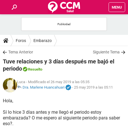
MENU
INICIO
FOROS
Foros
Embarazo
SALUD
Tema Anterior
Siguiente Tema
Tuve relaciones y 3 días después me bajó el
FAMILIA
periodo
Resuelto
NUTRICIÓN
Luca
- Modificado el 26 may 2019 a las 05:35
Dra. Marlene Huancahuari
-
25 may 2019 a las 05:11
BIENESTAR
Hola,
SEXUALIDAD
Sí lo hice 3 días antes y me llegó el periodo estoy
embarazada? O me espero al siguiente periodo para saber
eso?.
GLOSARIO