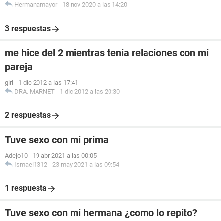
Hermanamayor
-
18 nov 2020 a las 14:20
3 respuestas
me hice del 2 mientras tenia relaciones con mi
pareja
girl
-
1 dic 2012 a las 17:41
DRA. MARNET
-
1 dic 2012 a las 20:30
2 respuestas
Tuve sexo con mi prima
Adejo10
-
19 abr 2021 a las 00:05
Ismael1312
-
23 may 2021 a las 09:54
1 respuesta
Tuve sexo con mi hermana ¿como lo repito?